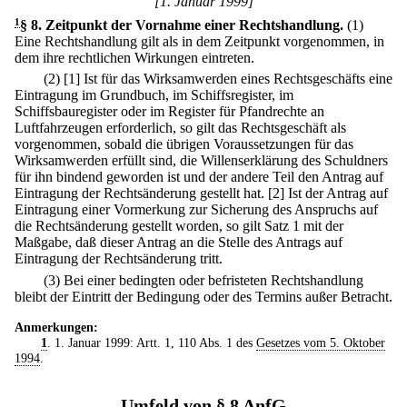
[1. Januar 1999]
1
§ 8
.
Zeitpunkt der Vornahme einer Rechtshandlung.
(1)
Eine Rechtshandlung gilt als in dem Zeitpunkt vorgenommen, in
dem ihre rechtlichen Wirkungen eintreten.
(2)
[1] Ist für das Wirksamwerden eines Rechtsgeschäfts eine
Eintragung im Grundbuch, im Schiffsregister, im
Schiffsbauregister oder im Register für Pfandrechte an
Luftfahrzeugen erforderlich, so gilt das Rechtsgeschäft als
vorgenommen, sobald die übrigen Voraussetzungen für das
Wirksamwerden erfüllt sind, die Willenserklärung des Schuldners
für ihn bindend geworden ist und der andere Teil den Antrag auf
Eintragung der Rechtsänderung gestellt hat.
[2] Ist der Antrag auf
Eintragung einer Vormerkung zur Sicherung des Anspruchs auf
die Rechtsänderung gestellt worden, so gilt Satz 1 mit der
Maßgabe, daß dieser Antrag an die Stelle des Antrags auf
Eintragung der Rechtsänderung tritt.
(3) Bei einer bedingten oder befristeten Rechtshandlung
bleibt der Eintritt der Bedingung oder des Termins außer Betracht.
Anmerkungen:
1
. 1. Januar 1999: Artt. 1, 110 Abs. 1 des
Gesetzes vom 5. Oktober
1994
.
Umfeld von § 8 AnfG