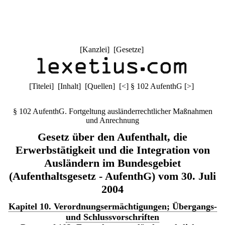
[
Kanzlei
] [
Gesetze
]
[
Titelei
] [
Inhalt
] [
Quellen
]
[
<
]
§ 102 AufenthG
[
>
]
§ 102 AufenthG. Fortgeltung ausländerrechtlicher Maßnahmen
und Anrechnung
Gesetz über den Aufenthalt, die
Erwerbstätigkeit und die Integration von
Ausländern im Bundesgebiet
(Aufenthaltsgesetz - AufenthG) vom 30. Juli
2004
Kapitel 10. Verordnungsermächtigungen; Übergangs-
und Schlussvorschriften