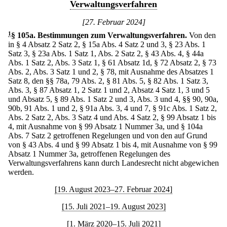
Verwaltungsverfahren
[27. Februar 2024]
1
§ 105a
.
Bestimmungen zum Verwaltungsverfahren.
Von den
in § 4 Absatz 2 Satz 2, § 15a Abs. 4 Satz 2 und 3, § 23 Abs. 1
Satz 3, § 23a Abs. 1 Satz 1, Abs. 2 Satz 2, § 43 Abs. 4, § 44a
Abs. 1 Satz 2, Abs. 3 Satz 1, § 61 Absatz 1d, § 72 Absatz 2, § 73
Abs. 2, Abs. 3 Satz 1 und 2, § 78, mit Ausnahme des Absatzes 1
Satz 8, den §§ 78a, 79 Abs. 2, § 81 Abs. 5, § 82 Abs. 1 Satz 3,
Abs. 3, § 87 Absatz 1, 2 Satz 1 und 2, Absatz 4 Satz 1, 3 und 5
und Absatz 5, § 89 Abs. 1 Satz 2 und 3, Abs. 3 und 4, §§ 90, 90a,
90b, 91 Abs. 1 und 2, § 91a Abs. 3, 4 und 7, § 91c Abs. 1 Satz 2,
Abs. 2 Satz 2, Abs. 3 Satz 4 und Abs. 4 Satz 2, § 99 Absatz 1 bis
4, mit Ausnahme von § 99 Absatz 1 Nummer 3a, und § 104a
Abs. 7 Satz 2 getroffenen Regelungen und von den auf Grund
von § 43 Abs. 4 und § 99 Absatz 1 bis 4, mit Ausnahme von § 99
Absatz 1 Nummer 3a, getroffenen Regelungen des
Verwaltungsverfahrens kann durch Landesrecht nicht abgewichen
werden.
[19. August 2023–27. Februar 2024]
[15. Juli 2021–19. August 2023]
[1. März 2020–15. Juli 2021]