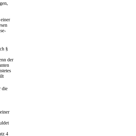
agen,
 einer
esen
se-
ch §
enn der
nnten
stetes
lt
 die
einer
uldet
atz 4