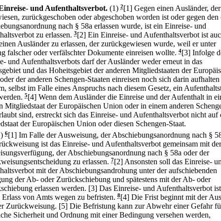
Einreise- und Aufenthaltsverbot.
(1)
2
[1] Gegen einen Ausländer, der
iesen, zurückgeschoben oder abgeschoben worden ist oder gegen den 
ebungsanordnung nach § 58a erlassen wurde, ist ein Einreise- und
haltsverbot zu erlassen.
3
[2] Ein Einreise- und Aufenthaltsverbot ist au
einen Ausländer zu erlassen, der zurückgewiesen wurde, weil er unter
g falscher oder verfälschter Dokumente einreisen wollte.
4
[3] Infolge d
se- und Aufenthaltsverbots darf der Ausländer weder erneut in das
gebiet und das Hoheitsgebiet der anderen Mitgliedstaaten der Europäi
oder der anderen Schengen-Staaten einreisen noch sich darin aufhalten
m, selbst im Falle eines Anspruchs nach diesem Gesetz, ein Aufenthaltst
 werden.
5
[4] Wenn dem Ausländer die Einreise und der Aufenthalt in e
n Mitgliedstaat der Europäischen Union oder in einem anderen Scheng
rlaubt sind, erstreckt sich das Einreise- und Aufenthaltsverbot nicht auf
edstaat der Europäischen Union oder diesen Schengen-Staat.
2)
6
[1] Im Falle der Ausweisung, der Abschiebungsanordnung nach § 5
rückweisung ist das Einreise- und Aufenthaltsverbot gemeinsam mit de
sungsverfügung, der Abschiebungsanordnung nach § 58a oder der
weisungsentscheidung zu erlassen.
7
[2] Ansonsten soll das Einreise- u
haltsverbot mit der Abschiebungsandrohung unter der aufschiebenden
ung der Ab- oder Zurückschiebung und spätestens mit der Ab- oder
schiebung erlassen werden.
[3] Das Einreise- und Aufenthaltsverbot ist
 Erlass von Amts wegen zu befristen.
8
[4] Die Frist beginnt mit der Aus
er Zurückweisung.
[5] Die Befristung kann zur Abwehr einer Gefahr fü
liche Sicherheit und Ordnung mit einer Bedingung versehen werden,