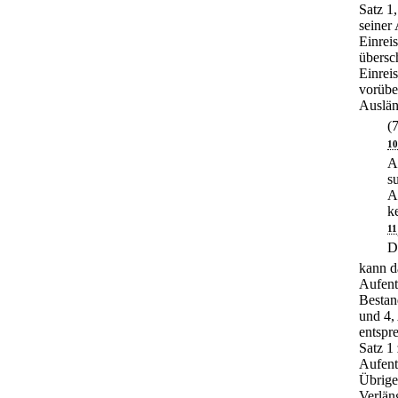
Satz 1
seiner
Einreis
übersch
Einrei
vorübe
Auslän
(
10
A
s
A
k
11
D
kann d
Aufent
Bestan
und 4,
entspr
Satz 1 
Aufenth
Übrigen
Verlän