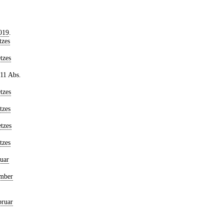
019
.
tzes
tzes
 11 Abs.
tzes
tzes
tzes
tzes
uar
ember
bruar