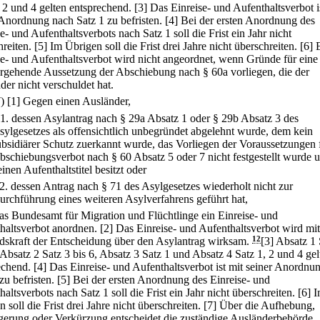
, 2 und 4 gelten entsprechend.
[3] Das Einreise- und Aufenthaltsverbot i
 Anordnung nach Satz 1 zu befristen.
[4] Bei der ersten Anordnung des
e- und Aufenthaltsverbots nach Satz 1 soll die Frist ein Jahr nicht
reiten.
[5] Im Übrigen soll die Frist drei Jahre nicht überschreiten.
[6] 
se- und Aufenthaltsverbot wird nicht angeordnet, wenn Gründe für eine
rgehende Aussetzung der Abschiebung nach § 60a vorliegen, die der
der nicht verschuldet hat.
7)
[1] Gegen einen Ausländer,
1.
dessen Asylantrag nach § 29a Absatz 1 oder § 29b Absatz 3 des
sylgesetzes als offensichtlich unbegründet abgelehnt wurde, dem kein
ubsidiärer Schutz zuerkannt wurde, das Vorliegen der Voraussetzungen 
bschiebungsverbot nach § 60 Absatz 5 oder 7 nicht festgestellt wurde 
einen Aufenthaltstitel besitzt oder
2.
dessen Antrag nach § 71 des Asylgesetzes wiederholt nicht zur
urchführung eines weiteren Asylverfahrens geführt hat,
as Bundesamt für Migration und Flüchtlinge ein Einreise- und
haltsverbot anordnen.
[2] Das Einreise- und Aufenthaltsverbot wird mit
dskraft der Entscheidung über den Asylantrag wirksam.
12
[3] Absatz 1 
 Absatz 2 Satz 3 bis 6, Absatz 3 Satz 1 und Absatz 4 Satz 1, 2 und 4 gel
echend.
[4] Das Einreise- und Aufenthaltsverbot ist mit seiner Anordnu
zu befristen.
[5] Bei der ersten Anordnung des Einreise- und
altsverbots nach Satz 1 soll die Frist ein Jahr nicht überschreiten.
[6] 
 soll die Frist drei Jahre nicht überschreiten.
[7] Über die Aufhebung,
gerung oder Verkürzung entscheidet die zuständige Ausländerbehörde.