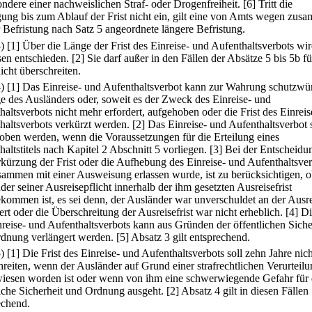
ondere einer nachweislichen Straf- oder Drogenfreiheit.
[6] Tritt die
ung bis zum Ablauf der Frist nicht ein, gilt eine von Amts wegen zus
r Befristung nach Satz 5 angeordnete längere Befristung.
3)
[1] Über die Länge der Frist des Einreise- und Aufenthaltsverbots wi
en entschieden.
[2] Sie darf außer in den Fällen der Absätze 5 bis 5b f
icht überschreiten.
4)
[1] Das Einreise- und Aufenthaltsverbot kann zur Wahrung schutzwü
e des Ausländers oder, soweit es der Zweck des Einreise- und
haltsverbots nicht mehr erfordert, aufgehoben oder die Frist des Einrei
haltsverbots verkürzt werden.
[2] Das Einreise- und Aufenthaltsverbot 
oben werden, wenn die Voraussetzungen für die Erteilung eines
altstitels nach Kapitel 2 Abschnitt 5 vorliegen.
[3] Bei der Entscheidu
rkürzung der Frist oder die Aufhebung des Einreise- und Aufenthaltsver
sammen mit einer Ausweisung erlassen wurde, ist zu berücksichtigen, o
er seiner Ausreisepflicht innerhalb der ihm gesetzten Ausreisefrist
kommen ist, es sei denn, der Ausländer war unverschuldet an der Ausr
rt oder die Überschreitung der Ausreisefrist war nicht erheblich.
[4] Di
nreise- und Aufenthaltsverbots kann aus Gründen der öffentlichen Siche
dnung verlängert werden.
[5] Absatz 3 gilt entsprechend.
5)
[1] Die Frist des Einreise- und Aufenthaltsverbots soll zehn Jahre nich
hreiten, wenn der Ausländer auf Grund einer strafrechtlichen Verurteil
iesen worden ist oder wenn von ihm eine schwerwiegende Gefahr für 
liche Sicherheit und Ordnung ausgeht.
[2] Absatz 4 gilt in diesen Fällen
echend.