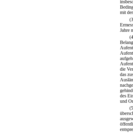
insbes
Beding
mit de
(
Ermess
Jahre n
(
Belang
Aufent
Aufent
aufgeh
Aufenth
die Ve
das zu
Ausländ
nachge
gehinde
des Ei
und Or
(
übersc
ausgew
öffent
entspr