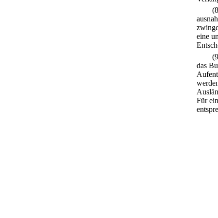
(
ausnah
zwinge
eine u
Entsch
(
das Bun
Aufent
werden
Auslän
Für ein
entspr