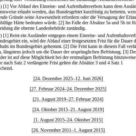
8)
[1] Vor Ablauf des Einreise- und Aufenthaltsverbots kann dem Auslä
msweise erlaubt werden, das Bundesgebiet kurzfristig zu betreten, we
nde Gründe seine Anwesenheit erfordern oder die Versagung der Erla
nbillige Härte bedeuten würde.
[2] Im Falle der Absätze 5a und 5b ist fü
eidung die oberste Landesbehörde zuständig.
9)
[1] Reist ein Ausländer entgegen einem Einreise- und Aufenthaltsverb
desgebiet ein, wird der Ablauf einer festgesetzten Frist für die Dauer 
halts im Bundesgebiet gehemmt.
[2] Die Frist kann in diesem Fall verl
, längstens jedoch um die Dauer der ursprünglichen Befristung.
[3] De
der ist auf diese Möglichkeit bei der erstmaligen Befristung hinzuweise
e nach Satz 2 verlängerte Frist gelten die Absätze 3 und 4 Satz 1
echend.
[24. Dezember 2025–12. Juni 2026]
[27. Februar 2024–24. Dezember 2025]
[21. August 2019–27. Februar 2024]
[24. Oktober 2015–21. August 2019]
[1. August 2015–24. Oktober 2015]
[26. November 2011–1. August 2015]