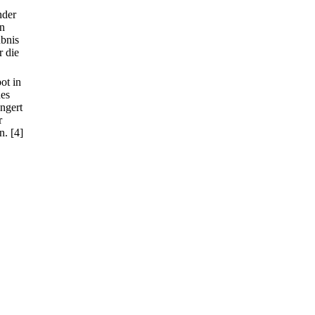
nder
nn
ubnis
r die
ot in
des
ängert
r
n.
[4]