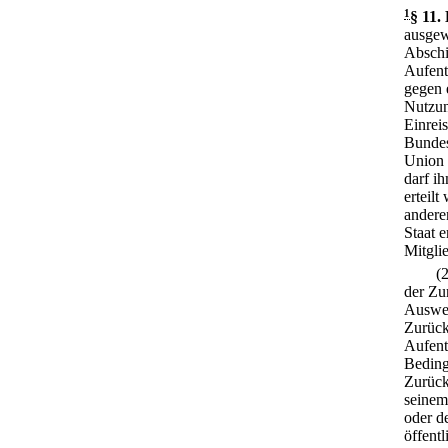
1
§ 11
.
ausgew
Abschi
Aufent
gegen 
Nutzun
Einrei
Bundes
Union 
darf ih
erteilt
andere
Staat e
Mitgli
(
der Zu
Auswei
Zurück
Aufent
Beding
Zurück
seinem
oder d
öffent