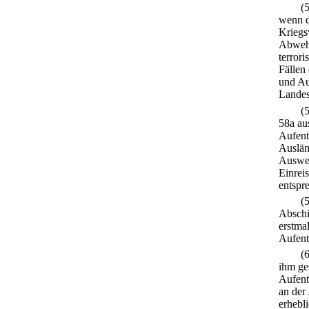
(
wenn d
Kriegs
Abwehr
terror
Fällen
und Au
Landes
(
58a au
Aufent
Auslän
Auswei
Einrei
entspr
(
Abschi
erstma
Aufent
(
ihm ge
Aufent
an der 
erhebli