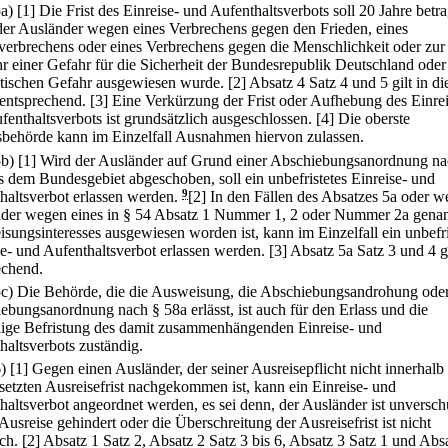
5a)
[1] Die Frist des Einreise- und Aufenthaltsverbots soll 20 Jahre betr
er Ausländer wegen eines Verbrechens gegen den Frieden, eines
verbrechens oder eines Verbrechens gegen die Menschlichkeit oder zur
 einer Gefahr für die Sicherheit der Bundesrepublik Deutschland oder
istischen Gefahr ausgewiesen wurde.
[2] Absatz 4 Satz 4 und 5 gilt in di
 entsprechend.
[3] Eine Verkürzung der Frist oder Aufhebung des Einrei
fenthaltsverbots ist grundsätzlich ausgeschlossen.
[4] Die oberste
behörde kann im Einzelfall Ausnahmen hiervon zulassen.
5b)
[1] Wird der Ausländer auf Grund einer Abschiebungsanordnung na
s dem Bundesgebiet abgeschoben, soll ein unbefristetes Einreise- und
haltsverbot erlassen werden.
9
[2] In den Fällen des Absatzes 5a oder w
der wegen eines in § 54 Absatz 1 Nummer 1, 2 oder Nummer 2a gena
sungsinteresses ausgewiesen worden ist, kann im Einzelfall ein unbefri
se- und Aufenthaltsverbot erlassen werden.
[3] Absatz 5a Satz 3 und 4 gi
echend.
5c) Die Behörde, die die Ausweisung, die Abschiebungsandrohung oder
ebungsanordnung nach § 58a erlässt, ist auch für den Erlass und die
lige Befristung des damit zusammenhängenden Einreise- und
haltsverbots zuständig.
6)
[1] Gegen einen Ausländer, der seiner Ausreisepflicht nicht innerhalb 
setzten Ausreisefrist nachgekommen ist, kann ein Einreise- und
haltsverbot angeordnet werden, es sei denn, der Ausländer ist unversch
Ausreise gehindert oder die Überschreitung der Ausreisefrist ist nicht
ch.
[2] Absatz 1 Satz 2, Absatz 2 Satz 3 bis 6, Absatz 3 Satz 1 und Abs