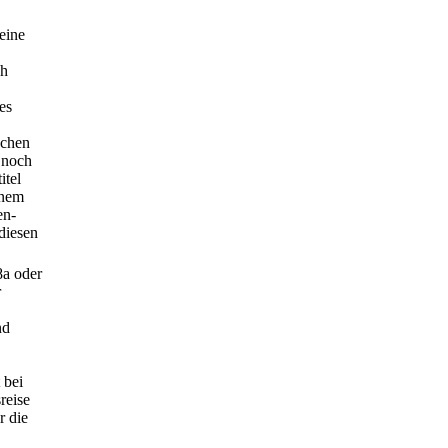
eine
ch
es
schen
 noch
itel
inem
en-
 diesen
8a oder
r
nd
 bei
reise
r die