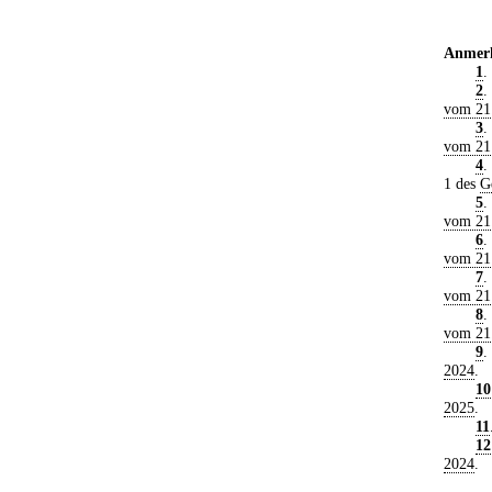
Anmer
1
.
2
.
vom 21
3
.
vom 21
4
.
1 des
G
5
.
vom 21
6
.
vom 21
7
.
vom 21
8
.
vom 21
9
.
2024
.
10
2025
.
11
12
2024
.