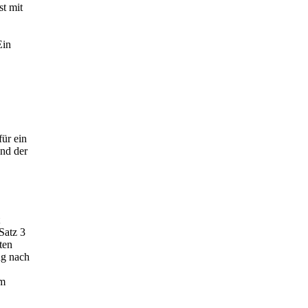
st mit
Ein
für ein
und der
Satz 3
ten
ng nach
Im