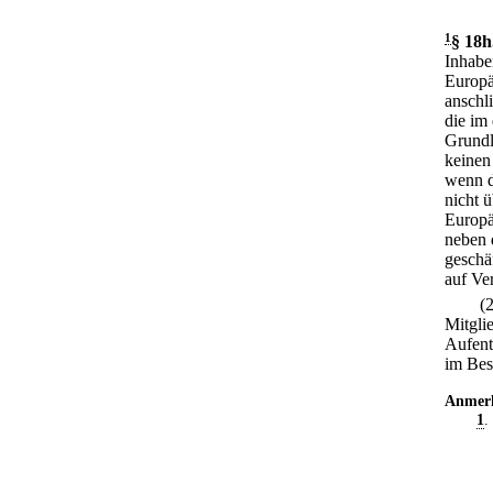
1
§ 18h
Inhabe
Europä
anschl
die im
Grundl
keinen
wenn d
nicht ü
Europä
neben 
geschä
auf Ve
(
Mitgli
Aufent
im Bes
Anmer
1
.