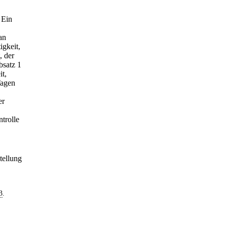
 Ein
an
igkeit,
, der
bsatz 1
it,
Tagen
er
trolle
tellung
3
.