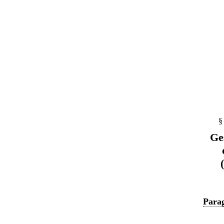
§
Ge
Parag