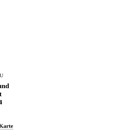
EU
und
t
4
 Karte