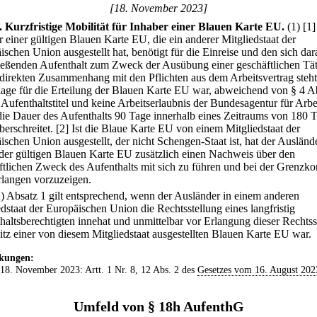
[18. November 2023]
.
Kurzfristige Mobilität für Inhaber einer Blauen Karte EU.
(1)
[1]
r einer gültigen Blauen Karte EU, die ein anderer Mitgliedstaat der
ischen Union ausgestellt hat, benötigt für die Einreise und den sich dar
ießenden Aufenthalt zum Zweck der Ausübung einer geschäftlichen Tät
 direkten Zusammenhang mit den Pflichten aus dem Arbeitsvertrag steht
age für die Erteilung der Blauen Karte EU war, abweichend von § 4 A
 Aufenthaltstitel und keine Arbeitserlaubnis der Bundesagentur für Arbe
ie Dauer des Aufenthalts 90 Tage innerhalb eines Zeitraums von 180 
berschreitet.
[2] Ist die Blaue Karte EU von einem Mitgliedstaat der
ischen Union ausgestellt, der nicht Schengen-Staat ist, hat der Ausländ
der gültigen Blauen Karte EU zusätzlich einen Nachweis über den
ftlichen Zweck des Aufenthalts mit sich zu führen und bei der Grenzkon
rlangen vorzuzeigen.
2) Absatz 1 gilt entsprechend, wenn der Ausländer in einem anderen
edstaat der Europäischen Union die Rechtsstellung eines langfristig
haltsberechtigten innehat und unmittelbar vor Erlangung dieser Rechtss
itz einer von diesem Mitgliedstaat ausgestellten Blauen Karte EU war.
kungen:
 18. November 2023: Artt. 1 Nr. 8, 12 Abs. 2 des
Gesetzes vom 16. August 202
Umfeld von § 18h AufenthG