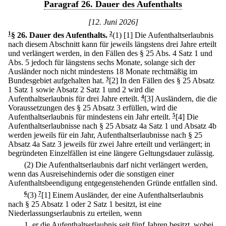
Paragraf 26. Dauer des Aufenthalts
[12. Juni 2026]
1
§ 26
.
Dauer des Aufenthalts.
2
(1)
[1] Die Aufenthaltserlaubnis
nach diesem Abschnitt kann für jeweils längstens drei Jahre erteilt
und verlängert werden, in den Fällen des § 25 Abs. 4 Satz 1 und
Abs. 5 jedoch für längstens sechs Monate, solange sich der
Ausländer noch nicht mindestens 18 Monate rechtmäßig im
Bundesgebiet aufgehalten hat.
3
[2] In den Fällen des § 25 Absatz
1 Satz 1 sowie Absatz 2 Satz 1 und 2 wird die
Aufenthaltserlaubnis für drei Jahre erteilt.
4
[3] Ausländern, die die
Voraussetzungen des § 25 Absatz 3 erfüllen, wird die
Aufenthaltserlaubnis für mindestens ein Jahr erteilt.
5
[4] Die
Aufenthaltserlaubnisse nach § 25 Absatz 4a Satz 1 und Absatz 4b
werden jeweils für ein Jahr, Aufenthaltserlaubnisse nach § 25
Absatz 4a Satz 3 jeweils für zwei Jahre erteilt und verlängert; in
begründeten Einzelfällen ist eine längere Geltungsdauer zulässig.
(2) Die Aufenthaltserlaubnis darf nicht verlängert werden,
wenn das Ausreisehindernis oder die sonstigen einer
Aufenthaltsbeendigung entgegenstehenden Gründe entfallen sind.
6
(3)
7
[1] Einem Ausländer, der eine Aufenthaltserlaubnis
nach § 25 Absatz 1 oder 2 Satz 1 besitzt, ist eine
Niederlassungserlaubnis zu erteilen, wenn
1.
er die Aufenthaltserlaubnis seit fünf Jahren besitzt, wobei