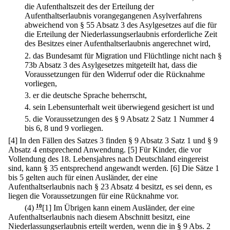
die Aufenthaltszeit des der Erteilung der
Aufenthaltserlaubnis vorangegangenen Asylverfahrens
abweichend von § 55 Absatz 3 des Asylgesetzes auf die für
die Erteilung der Niederlassungserlaubnis erforderliche Zeit
des Besitzes einer Aufenthaltserlaubnis angerechnet wird,
2.
das Bundesamt für Migration und Flüchtlinge nicht nach §
73b Absatz 3 des Asylgesetzes mitgeteilt hat, dass die
Voraussetzungen für den Widerruf oder die Rücknahme
vorliegen,
3.
er die deutsche Sprache beherrscht,
4.
sein Lebensunterhalt weit überwiegend gesichert ist und
5.
die Voraussetzungen des § 9 Absatz 2 Satz 1 Nummer 4
bis 6, 8 und 9 vorliegen.
[4] In den Fällen des Satzes 3 finden § 9 Absatz 3 Satz 1 und § 9
Absatz 4 entsprechend Anwendung.
[5] Für Kinder, die vor
Vollendung des 18. Lebensjahres nach Deutschland eingereist
sind, kann § 35 entsprechend angewandt werden.
[6] Die Sätze 1
bis 5 gelten auch für einen Ausländer, der eine
Aufenthaltserlaubnis nach § 23 Absatz 4 besitzt, es sei denn, es
liegen die Voraussetzungen für eine Rücknahme vor.
(4)
10
[1] Im Übrigen kann einem Ausländer, der eine
Aufenthaltserlaubnis nach diesem Abschnitt besitzt, eine
Niederlassungserlaubnis erteilt werden, wenn die in § 9 Abs. 2