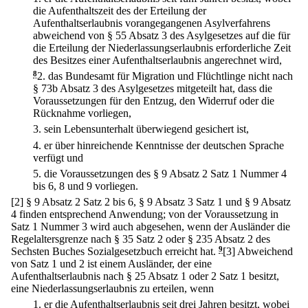
die Aufenthaltszeit des der Erteilung der
Aufenthaltserlaubnis vorangegangenen Asylverfahrens
abweichend von § 55 Absatz 3 des Asylgesetzes auf die für
die Erteilung der Niederlassungserlaubnis erforderliche Zeit
des Besitzes einer Aufenthaltserlaubnis angerechnet wird,
8
2.
das Bundesamt für Migration und Flüchtlinge nicht nach
§ 73b Absatz 3 des Asylgesetzes mitgeteilt hat, dass die
Voraussetzungen für den Entzug, den Widerruf oder die
Rücknahme vorliegen,
3.
sein Lebensunterhalt überwiegend gesichert ist,
4.
er über hinreichende Kenntnisse der deutschen Sprache
verfügt und
5.
die Voraussetzungen des § 9 Absatz 2 Satz 1 Nummer 4
bis 6, 8 und 9 vorliegen.
[2] § 9 Absatz 2 Satz 2 bis 6, § 9 Absatz 3 Satz 1 und § 9 Absatz
4 finden entsprechend Anwendung; von der Voraussetzung in
Satz 1 Nummer 3 wird auch abgesehen, wenn der Ausländer die
Regelaltersgrenze nach § 35 Satz 2 oder § 235 Absatz 2 des
Sechsten Buches Sozialgesetzbuch erreicht hat.
9
[3] Abweichend
von Satz 1 und 2 ist einem Ausländer, der eine
Aufenthaltserlaubnis nach § 25 Absatz 1 oder 2 Satz 1 besitzt,
eine Niederlassungserlaubnis zu erteilen, wenn
1.
er die Aufenthaltserlaubnis seit drei Jahren besitzt, wobei