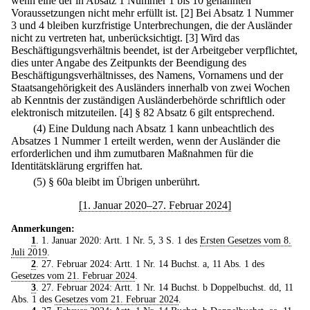
wenn eine der in Absatz 1 Nummer 1 bis 10 genannten
Voraussetzungen nicht mehr erfüllt ist.
[2] Bei Absatz 1 Nummer
3 und 4 bleiben kurzfristige Unterbrechungen, die der Ausländer
nicht zu vertreten hat, unberücksichtigt.
[3] Wird das
Beschäftigungsverhältnis beendet, ist der Arbeitgeber verpflichtet,
dies unter Angabe des Zeitpunkts der Beendigung des
Beschäftigungsverhältnisses, des Namens, Vornamens und der
Staatsangehörigkeit des Ausländers innerhalb von zwei Wochen
ab Kenntnis der zuständigen Ausländerbehörde schriftlich oder
elektronisch mitzuteilen.
[4] § 82 Absatz 6 gilt entsprechend.
(4) Eine Duldung nach Absatz 1 kann unbeachtlich des
Absatzes 1 Nummer 1 erteilt werden, wenn der Ausländer die
erforderlichen und ihm zumutbaren Maßnahmen für die
Identitätsklärung ergriffen hat.
(5) § 60a bleibt im Übrigen unberührt.
[1. Januar 2020–27. Februar 2024]
Anmerkungen:
1
. 1. Januar 2020: Artt. 1 Nr. 5, 3 S. 1 des
Ersten Gesetzes vom 8.
Juli 2019
.
2
. 27. Februar 2024: Artt. 1 Nr. 14 Buchst. a, 11 Abs. 1 des
Gesetzes vom 21. Februar 2024
.
3
. 27. Februar 2024: Artt. 1 Nr. 14 Buchst. b Doppelbuchst. dd, 11
Abs. 1 des
Gesetzes vom 21. Februar 2024
.