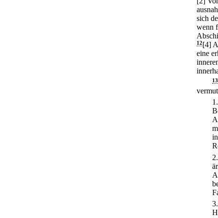
[2] Vo
ausnah
sich d
wenn fe
Abschi
12
[4] 
eine e
innere
innerh
13
vermut
1
B
A
m
i
R
2
ä
A
b
F
3
H