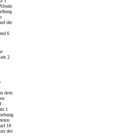
tz 1
 Absatz
ellung
n
uf die
und 6
ne
atz 2
5
von dem
ens
f
atz 1
hiebung
teten
arf 18
uer der