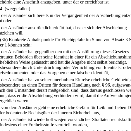
ehörde eine Anschrift anzugeben, unter der er erreichbar ist,
4.
(weggefallen)
.
der Ausländer sich bereits in der Vergangenheit der Abschiebung entz
at oder
.
der Ausländer ausdrücklich erklärt hat, dass er sich der Abschiebung
ntziehen will.
(3b) Konkrete Anhaltspunkte für Fluchtgefahr im Sinne von Absatz 3 S
 1 können sein:
.
der Ausländer hat gegenüber den mit der Ausführung dieses Gesetzes
etrauten Behörden über seine Identität in einer für ein Abschiebungshin
rheblichen Weise getäuscht und hat die Angabe nicht selbst berichtigt,
nsbesondere durch Unterdrückung oder Vernichtung von Identitäts- ode
eisedokumenten oder das Vorgeben einer falschen Identität,
.
der Ausländer hat zu seiner unerlaubten Einreise erhebliche Geldbeträ
nsbesondere an einen Dritten für dessen Handlung nach § 96, aufgewand
ach den Umständen derart maßgeblich sind, dass daraus geschlossen w
ann, dass er die Abschiebung verhindern wird, damit die Aufwendungen
ergeblich waren,
.
von dem Ausländer geht eine erhebliche Gefahr für Leib und Leben Dr
der bedeutende Rechtsgüter der inneren Sicherheit aus,
.
der Ausländer ist wiederholt wegen vorsätzlicher Straftaten rechtskräft
indestens einer Freiheitsstrafe verurteilt worden,