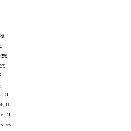
ber
.
bruar
ber
5.
.
aa, 11
bb, 11
ccc, 11
setzes