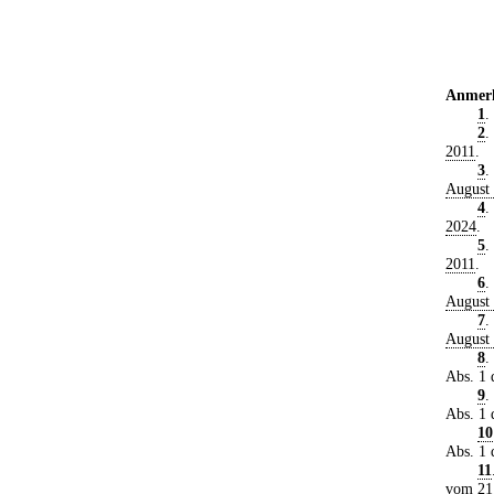
Anmer
1
.
2
.
2011
.
3
.
August
4
.
2024
.
5
.
2011
.
6
.
August
7
.
August
8
.
Abs. 1
9
.
Abs. 1
10
Abs. 1
11
vom 21