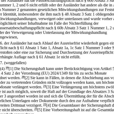
.
der Ausländer hat die Passbeschaffungspflicht nach § 60b Absatz 3 Sa
ummer 1, 2 und 6 nicht erfüllt oder der Ausländer hat andere als die in
a Nummer 2 genannten gesetzlichen Mitwirkungshandlungen zur Festst
er Identität, insbesondere die ihm nach § 48 Absatz 3 Satz 1 obliegende
itwirkungshandlungen, verweigert oder unterlassen und wurde vorher a
öglichkeit seiner Inhaftnahme im Falle der Nichterfüllung der
assersatzbeschaffungspflicht nach § 60b Absatz 3 Satz 1 Nummer 1, 2 
der der Verweigerung oder Unterlassung der Mitwirkungshandlung
ingewiesen,
6.
der Ausländer hat nach Ablauf der Ausreisefrist wiederholt gegen ei
flicht nach § 61 Absatz 1 Satz 1, Absatz 1a, 1c Satz 1 Nummer 3 oder S
erstoßen oder eine zur Sicherung und Durchsetzung der Ausreisepflicht
erhängte Auflage nach § 61 Absatz 1e nicht erfüllt.
7.
(weggefallen)
(4)
19
[1] Die Sicherungshaft kann unter Berücksichtigung von Artikel 
 4 Satz 2 der Verordnung (EU) 2024/1349 für bis zu sechs Monate
dnet werden.
20
[2] Sie kann in Fällen, in denen die Abschiebung aus 
der zu vertretenden Gründen nicht vollzogen werden kann, um höchst
Monate verlängert werden.
21
[3] Eine Verlängerung um höchstens zwöl
 ist auch möglich, soweit die Haft auf der Grundlage des Absatzes 3 S
 3 angeordnet worden ist und sich die Übermittlung der für die Absc
erlichen Unterlagen oder Dokumente durch den zur Aufnahme verpflich
reiten Drittstaat verzögert.
22
[4] Die Gesamtdauer der Sicherungshaft d
 nicht überschreiten.
23
[5] Eine Vorbereitungshaft ist auf die Gesamtda