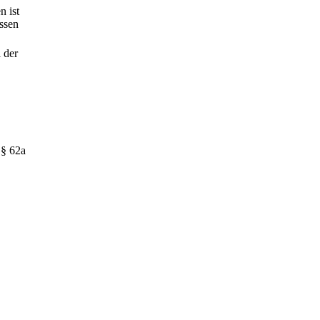
n ist
assen
 der
 § 62a