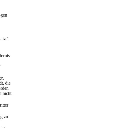
ogen
atz 1
dernis
r
ge,
t, die
erden
 nicht
itter
ig zu