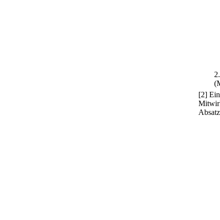
2
(
[2] Ei
Mitwir
Absatz