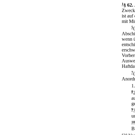
1
§ 62
.
Zweck 
ist au
mit Mi
5
Abschi
wenn ü
entsch
erschw
Vorber
Auswei
Haftda
7
Anordn
1
8
a
g
9
u
10
B