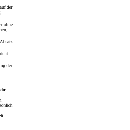
auf der
g
er ohne
men,
 Absatz
nicht
ung der
iche
n
sönlich
it