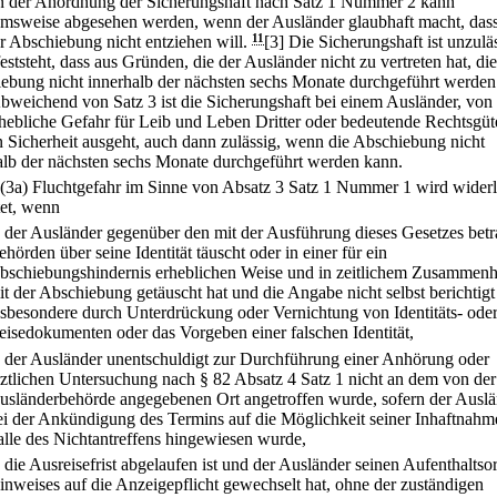
n der Anordnung der Sicherungshaft nach Satz 1 Nummer 2 kann
msweise abgesehen werden, wenn der Ausländer glaubhaft macht, dass
er Abschiebung nicht entziehen will.
11
[3] Die Sicherungshaft ist unzulä
ststeht, dass aus Gründen, die der Ausländer nicht zu vertreten hat, die
ebung nicht innerhalb der nächsten sechs Monate durchgeführt werden
Abweichend von Satz 3 ist die Sicherungshaft bei einem Ausländer, vo
rhebliche Gefahr für Leib und Leben Dritter oder bedeutende Rechtsgüt
n Sicherheit ausgeht, auch dann zulässig, wenn die Abschiebung nicht
alb der nächsten sechs Monate durchgeführt werden kann.
(3a) Fluchtgefahr im Sinne von Absatz 3 Satz 1 Nummer 1 wird widerl
et, wenn
.
der Ausländer gegenüber den mit der Ausführung dieses Gesetzes betr
ehörden über seine Identität täuscht oder in einer für ein
bschiebungshindernis erheblichen Weise und in zeitlichem Zusammen
it der Abschiebung getäuscht hat und die Angabe nicht selbst berichtigt 
nsbesondere durch Unterdrückung oder Vernichtung von Identitäts- ode
eisedokumenten oder das Vorgeben einer falschen Identität,
.
der Ausländer unentschuldigt zur Durchführung einer Anhörung oder
rztlichen Untersuchung nach § 82 Absatz 4 Satz 1 nicht an dem von der
usländerbehörde angegebenen Ort angetroffen wurde, sofern der Auslä
ei der Ankündigung des Termins auf die Möglichkeit seiner Inhaftnahm
alle des Nichtantreffens hingewiesen wurde,
.
die Ausreisefrist abgelaufen ist und der Ausländer seinen Aufenthaltsort
inweises auf die Anzeigepflicht gewechselt hat, ohne der zuständigen