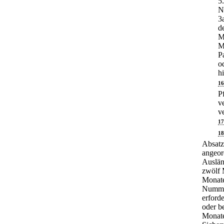
5
N
3
d
M
M
P
o
h
16
P
v
v
17
18
Absatz
angeor
Auslän
zwölf 
Monate
Nummer
erford
oder be
Monate