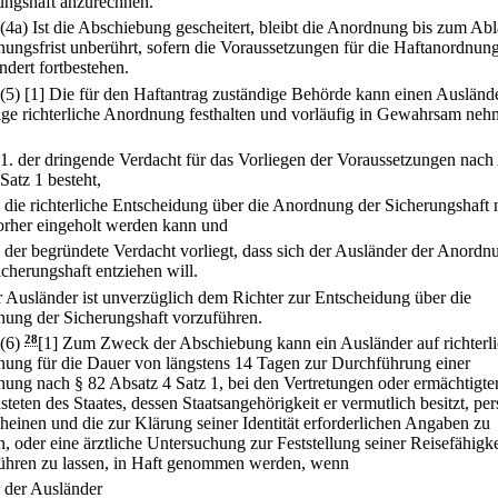
ungshaft anzurechnen.
(4a) Ist die Abschiebung gescheitert, bleibt die Anordnung bis zum Abl
ungsfrist unberührt, sofern die Voraussetzungen für die Haftanordnun
ndert fortbestehen.
(5)
[1] Die für den Haftantrag zuständige Behörde kann einen Ausländ
ige richterliche Anordnung festhalten und vorläufig in Gewahrsam neh
1.
der dringende Verdacht für das Vorliegen der Voraussetzungen nach
 Satz 1 besteht,
.
die richterliche Entscheidung über die Anordnung der Sicherungshaft 
orher eingeholt werden kann und
.
der begründete Verdacht vorliegt, dass sich der Ausländer der Anordn
icherungshaft entziehen will.
r Ausländer ist unverzüglich dem Richter zur Entscheidung über die
ung der Sicherungshaft vorzuführen.
(6)
28
[1] Zum Zweck der Abschiebung kann ein Ausländer auf richterl
ung für die Dauer von längstens 14 Tagen zur Durchführung einer
ung nach § 82 Absatz 4 Satz 1, bei den Vertretungen oder ermächtigte
teten des Staates, dessen Staatsangehörigkeit er vermutlich besitzt, per
cheinen und die zur Klärung seiner Identität erforderlichen Angaben zu
, oder eine ärztliche Untersuchung zur Feststellung seiner Reisefähigke
ühren zu lassen, in Haft genommen werden, wenn
.
der Ausländer