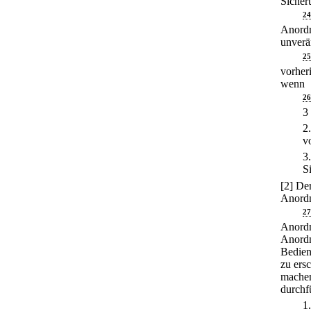
Sicher
24
Anordn
unverä
25
vorher
wenn
26
3
2
v
3
S
[2] De
Anordn
27
Anordn
Anordn
Bediens
zu ers
machen
durchf
1