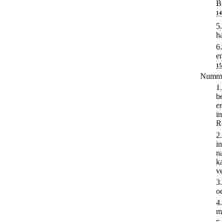
B
14
5
h
6
e
15
Nummer
1
b
e
i
R
2
i
n
k
v
3
o
4
m