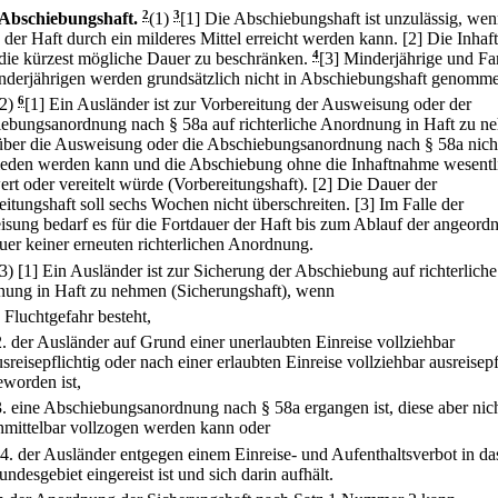
Abschiebungshaft.
2
(1)
3
[1] Die Abschiebungshaft ist unzulässig, wen
der Haft durch ein milderes Mittel erreicht werden kann.
[2] Die Inha
f die kürzest mögliche Dauer zu beschränken.
4
[3] Minderjährige und Fa
nderjährigen werden grundsätzlich nicht in Abschiebungshaft genomm
(2)
6
[1] Ein Ausländer ist zur Vorbereitung der Ausweisung oder der
ebungsanordnung nach § 58a auf richterliche Anordnung in Haft zu n
ber die Ausweisung oder die Abschiebungsanordnung nach § 58a nicht
ieden werden kann und die Abschiebung ohne die Inhaftnahme wesentl
ert oder vereitelt würde (Vorbereitungshaft).
[2] Die Dauer der
eitungshaft soll sechs Wochen nicht überschreiten.
[3] Im Falle der
sung bedarf es für die Fortdauer der Haft bis zum Ablauf der angeord
uer keiner erneuten richterlichen Anordnung.
(3)
[1] Ein Ausländer ist zur Sicherung der Abschiebung auf richterliche
ung in Haft zu nehmen (Sicherungshaft), wenn
.
Fluchtgefahr besteht,
2.
der Ausländer auf Grund einer unerlaubten Einreise vollziehbar
usreisepflichtig oder nach einer erlaubten Einreise vollziehbar ausreisepf
eworden ist,
3.
eine Abschiebungsanordnung nach § 58a ergangen ist, diese aber nic
nmittelbar vollzogen werden kann oder
4.
der Ausländer entgegen einem Einreise- und Aufenthaltsverbot in da
undesgebiet eingereist ist und sich darin aufhält.