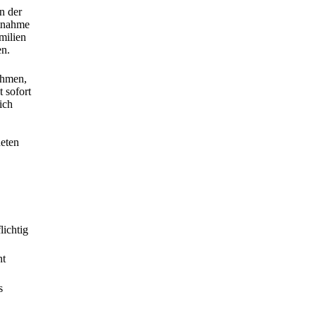
n der
ftnahme
milien
en.
ehmen,
 sofort
ich
neten
lichtig
ht
s