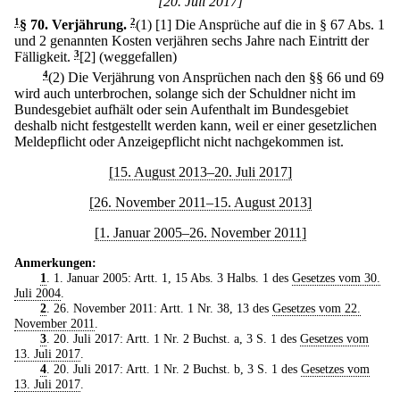
[20. Juli 2017]
1
§ 70
.
Verjährung.
2
(1)
[1] Die Ansprüche auf die in § 67 Abs. 1
und 2 genannten Kosten verjähren sechs Jahre nach Eintritt der
Fälligkeit.
3
[2] (weggefallen)
4
(2) Die Verjährung von Ansprüchen nach den §§ 66 und 69
wird auch unterbrochen, solange sich der Schuldner nicht im
Bundesgebiet aufhält oder sein Aufenthalt im Bundesgebiet
deshalb nicht festgestellt werden kann, weil er einer gesetzlichen
Meldepflicht oder Anzeigepflicht nicht nachgekommen ist.
[15. August 2013–20. Juli 2017]
[26. November 2011–15. August 2013]
[1. Januar 2005–26. November 2011]
Anmerkungen:
1
. 1. Januar 2005: Artt. 1, 15 Abs. 3 Halbs. 1 des
Gesetzes vom 30.
Juli 2004
.
2
. 26. November 2011: Artt. 1 Nr. 38, 13 des
Gesetzes vom 22.
November 2011
.
3
. 20. Juli 2017: Artt. 1 Nr. 2 Buchst. a, 3 S. 1 des
Gesetzes vom
13. Juli 2017
.
4
. 20. Juli 2017: Artt. 1 Nr. 2 Buchst. b, 3 S. 1 des
Gesetzes vom
13. Juli 2017
.