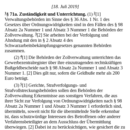
[18. Juli 2019]
1
§ 71a
.
Zuständigkeit und Unterrichtung.
(1)
2
[1]
Verwaltungsbehörden im Sinne des § 36 Abs. 1 Nr. 1 des
Gesetzes über Ordnungswidrigkeiten sind in den Fällen des § 98
Absatz 2a Nummer 1 und Absatz 3 Nummer 1 die Behörden der
Zollverwaltung.
3
[2] Sie arbeiten bei der Verfolgung und
Ahndung mit den in § 2 Absatz 4 des
Schwarzarbeitsbekämpfungsgesetzes genannten Behörden
zusammen.
(2)
4
[1] Die Behörden der Zollverwaltung unterrichten das
Gewerbezentralregister über ihre einzutragenden rechtskräftigen
Bußgeldbescheide nach § 98 Absatz 2a Nummer 1 und Absatz 3
Nummer 1.
[2] Dies gilt nur, sofern die Geldbuße mehr als 200
Euro beträgt.
(3)
5
[1] Gerichte, Strafverfolgungs- und
Strafvollstreckungsbehörden sollen den Behörden der
Zollverwaltung Erkenntnisse aus sonstigen Verfahren, die aus
ihrer Sicht zur Verfolgung von Ordnungswidrigkeiten nach § 98
Absatz 2a Nummer 1 und Absatz 3 Nummer 1 erforderlich sind,
übermitteln, soweit nicht für die übermittelnde Stelle erkennbar
ist, dass schutzwürdige Interessen des Betroffenen oder anderer
Verfahrensbeteiligter an dem Ausschluss der Übermittlung
überwiegen.
[2] Dabei ist zu berücksichtigen, wie gesichert die zu