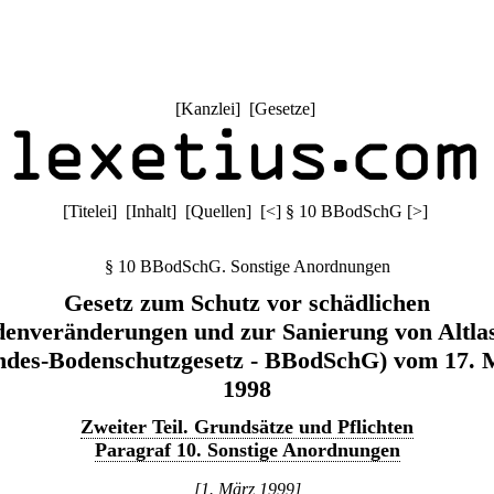
[
Kanzlei
] [
Gesetze
]
[
Titelei
] [
Inhalt
] [
Quellen
]
[
<
]
§ 10 BBodSchG
[
>
]
§ 10 BBodSchG. Sonstige Anordnungen
Gesetz zum Schutz vor schädlichen
enveränderungen und zur Sanierung von Altla
ndes-Bodenschutzgesetz - BBodSchG) vom 17. 
1998
Zweiter Teil. Grundsätze und Pflichten
Paragraf 10. Sonstige Anordnungen
[1. März 1999]