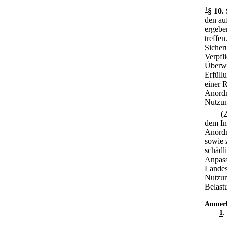
1
§ 10
.
den au
ergebe
treffen
Sicher
Verpfl
Überwa
Erfüll
einer 
Anordn
Nutzun
(
dem In
Anordn
sowie 
schädl
Anpass
Landes
Nutzun
Belast
Anmer
1
.