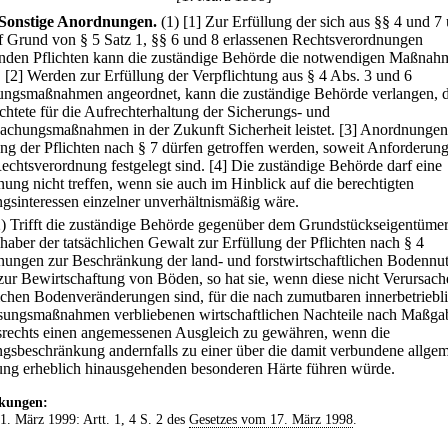
Sonstige Anordnungen.
(1)
[1] Zur Erfüllung der sich aus §§ 4 und 7
f Grund von § 5 Satz 1, §§ 6 und 8 erlassenen Rechtsverordnungen
nden Pflichten kann die zuständige Behörde die notwendigen Maßnah
.
[2] Werden zur Erfüllung der Verpflichtung aus § 4 Abs. 3 und 6
ungsmaßnahmen angeordnet, kann die zuständige Behörde verlangen, d
ichtete für die Aufrechterhaltung der Sicherungs- und
chungsmaßnahmen in der Zukunft Sicherheit leistet.
[3] Anordnungen
ung der Pflichten nach § 7 dürfen getroffen werden, soweit Anforderung
Rechtsverordnung festgelegt sind.
[4] Die zuständige Behörde darf eine
ung nicht treffen, wenn sie auch im Hinblick auf die berechtigten
gsinteressen einzelner unverhältnismäßig wäre.
2) Trifft die zuständige Behörde gegenüber dem Grundstückseigentümer
haber der tatsächlichen Gewalt zur Erfüllung der Pflichten nach § 4
ungen zur Beschränkung der land- und forstwirtschaftlichen Bodennu
zur Bewirtschaftung von Böden, so hat sie, wenn diese nicht Verursach
ichen Bodenveränderungen sind, für die nach zumutbaren innerbetriebl
ungsmaßnahmen verbliebenen wirtschaftlichen Nachteile nach Maßga
rechts einen angemessenen Ausgleich zu gewähren, wenn die
gsbeschränkung andernfalls zu einer über die damit verbundene allge
ung erheblich hinausgehenden besonderen Härte führen würde.
kungen:
 1. März 1999: Artt. 1, 4 S. 2 des
Gesetzes vom 17. März 1998
.