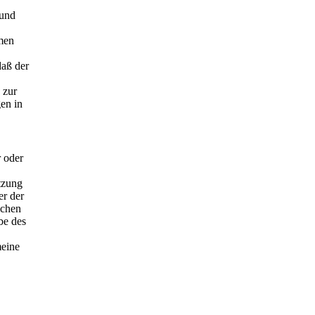
 und
men
aß der
 zur
en in
 oder
tzung
er der
ichen
be des
meine