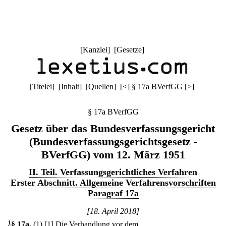
[
Kanzlei
] [
Gesetze
]
[
Titelei
] [
Inhalt
] [
Quellen
]
[
<
]
§ 17a BVerfGG
[
>
]
§ 17a BVerfGG
Gesetz über das Bundesverfassungsgericht
(Bundesverfassungsgerichtsgesetz -
BVerfGG) vom 12. März 1951
II. Teil. Verfassungsgerichtliches Verfahren
Erster Abschnitt. Allgemeine Verfahrensvorschriften
Paragraf 17a
[18. April 2018]
1
§ 17a
.
(1)
[1] Die Verhandlung vor dem