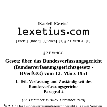
[
Kanzlei
] [
Gesetze
]
[
Titelei
] [
Inhalt
] [
Quellen
]
[
<
]
§ 2 BVerfGG
[
>
]
§ 2 BVerfGG
Gesetz über das Bundesverfassungsgericht
(Bundesverfassungsgerichtsgesetz -
BVerfGG) vom 12. März 1951
I. Teil. Verfassung und Zuständigkeit des
Bundesverfassungsgerichts
Paragraf 2
[22. Dezember 1970/25. Dezember 1970]
1
§ 2
.
(1) Das Bundesverfassungsgericht besteht aus zwei Senaten.