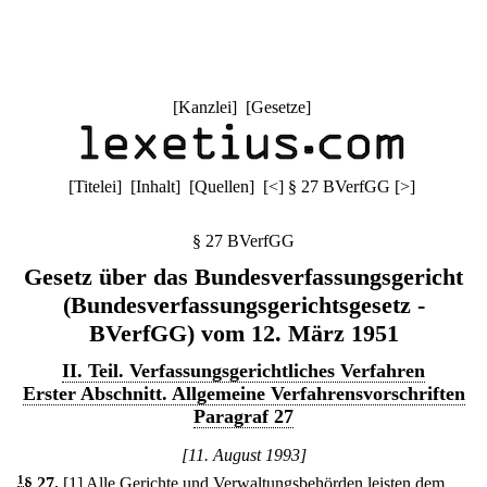
[
Kanzlei
] [
Gesetze
]
[
Titelei
] [
Inhalt
] [
Quellen
]
[
<
]
§ 27 BVerfGG
[
>
]
§ 27 BVerfGG
Gesetz über das Bundesverfassungsgericht
(Bundesverfassungsgerichtsgesetz -
BVerfGG) vom 12. März 1951
II. Teil. Verfassungsgerichtliches Verfahren
Erster Abschnitt. Allgemeine Verfahrensvorschriften
Paragraf 27
[11. August 1993]
1
§ 27
.
[1] Alle Gerichte und Verwaltungsbehörden leisten dem