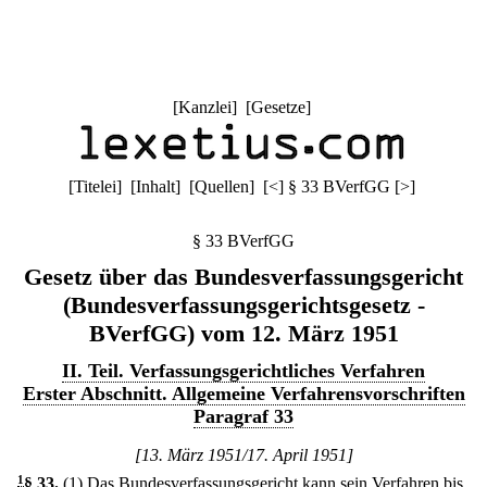
[
Kanzlei
] [
Gesetze
]
[
Titelei
] [
Inhalt
] [
Quellen
]
[
<
]
§ 33 BVerfGG
[
>
]
§ 33 BVerfGG
Gesetz über das Bundesverfassungsgericht
(Bundesverfassungsgerichtsgesetz -
BVerfGG) vom 12. März 1951
II. Teil. Verfassungsgerichtliches Verfahren
Erster Abschnitt. Allgemeine Verfahrensvorschriften
Paragraf 33
[13. März 1951/17. April 1951]
1
§ 33
.
(1) Das Bundesverfassungsgericht kann sein Verfahren bis