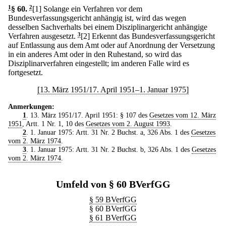
1
§ 60
.
2
[1] Solange ein Verfahren vor dem
Bundesverfassungsgericht anhängig ist, wird das wegen
desselben Sachverhalts bei einem Disziplinargericht anhängige
Verfahren ausgesetzt.
3
[2] Erkennt das Bundesverfassungsgericht
auf Entlassung aus dem Amt oder auf Anordnung der Versetzung
in ein anderes Amt oder in den Ruhestand, so wird das
Disziplinarverfahren eingestellt; im anderen Falle wird es
fortgesetzt.
[13. März 1951/17. April 1951–1. Januar 1975]
Anmerkungen:
1
. 13. März 1951/17. April 1951: § 107 des
Gesetzes vom 12. März
1951
, Artt. 1 Nr. 1, 10 des
Gesetzes vom 2. August 1993
.
2
. 1. Januar 1975: Artt. 31 Nr. 2 Buchst. a, 326 Abs. 1 des
Gesetzes
vom 2. März 1974
.
3
. 1. Januar 1975: Artt. 31 Nr. 2 Buchst. b, 326 Abs. 1 des
Gesetzes
vom 2. März 1974
.
Umfeld von § 60 BVerfGG
§ 59 BVerfGG
§ 60 BVerfGG
§ 61 BVerfGG