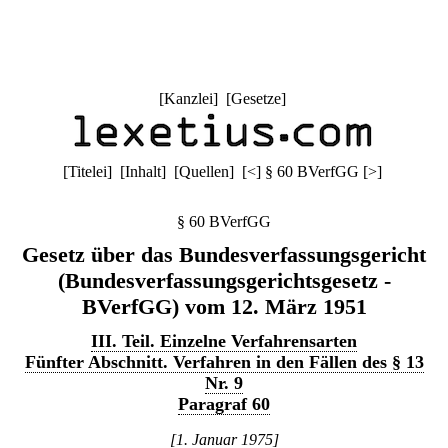
[
Kanzlei
] [
Gesetze
]
[
Titelei
] [
Inhalt
] [
Quellen
]
[
<
]
§ 60 BVerfGG
[
>
]
§ 60 BVerfGG
Gesetz über das Bundesverfassungsgericht
(Bundesverfassungsgerichtsgesetz -
BVerfGG) vom 12. März 1951
III. Teil. Einzelne Verfahrensarten
Fünfter Abschnitt. Verfahren in den Fällen des § 13
Nr. 9
Paragraf 60
[1. Januar 1975]