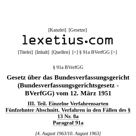
[
Kanzlei
] [
Gesetze
]
[
Titelei
] [
Inhalt
] [
Quellen
]
[
<
]
§ 91a BVerfGG
[
>
]
§ 91a BVerfGG
Gesetz über das Bundesverfassungsgericht
(Bundesverfassungsgerichtsgesetz -
BVerfGG) vom 12. März 1951
III. Teil. Einzelne Verfahrensarten
Fünfzehnter Abschnitt. Verfahren in den Fällen des §
13 Nr. 8a
Paragraf 91a
[4. August 1963/10. August 1963]