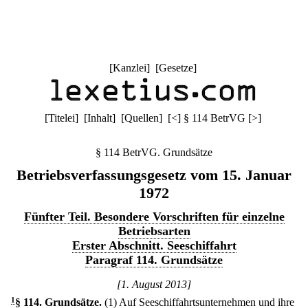
[
Kanzlei
] [
Gesetze
]
[
Titelei
] [
Inhalt
] [
Quellen
]
[
<
]
§ 114 BetrVG
[
>
]
§ 114 BetrVG. Grundsätze
Betriebsverfassungsgesetz vom 15. Januar
1972
Fünfter Teil. Besondere Vorschriften für einzelne
Betriebsarten
Erster Abschnitt. Seeschiffahrt
Paragraf 114. Grundsätze
[1. August 2013]
1
§ 114
.
Grundsätze.
(1) Auf Seeschiffahrtsunternehmen und ihre