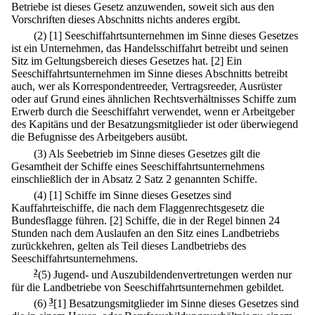
Betriebe ist dieses Gesetz anzuwenden, soweit sich aus den
Vorschriften dieses Abschnitts nichts anderes ergibt.
(2)
[1] Seeschiffahrtsunternehmen im Sinne dieses Gesetzes
ist ein Unternehmen, das Handelsschiffahrt betreibt und seinen
Sitz im Geltungsbereich dieses Gesetzes hat.
[2] Ein
Seeschiffahrtsunternehmen im Sinne dieses Abschnitts betreibt
auch, wer als Korrespondentreeder, Vertragsreeder, Ausrüster
oder auf Grund eines ähnlichen Rechtsverhältnisses Schiffe zum
Erwerb durch die Seeschiffahrt verwendet, wenn er Arbeitgeber
des Kapitäns und der Besatzungsmitglieder ist oder überwiegend
die Befugnisse des Arbeitgebers ausübt.
(3) Als Seebetrieb im Sinne dieses Gesetzes gilt die
Gesamtheit der Schiffe eines Seeschiffahrtsunternehmens
einschließlich der in Absatz 2 Satz 2 genannten Schiffe.
(4)
[1] Schiffe im Sinne dieses Gesetzes sind
Kauffahrteischiffe, die nach dem Flaggenrechtsgesetz die
Bundesflagge führen.
[2] Schiffe, die in der Regel binnen 24
Stunden nach dem Auslaufen an den Sitz eines Landbetriebs
zurückkehren, gelten als Teil dieses Landbetriebs des
Seeschiffahrtsunternehmens.
2
(5) Jugend- und Auszubildendenvertretungen werden nur
für die Landbetriebe von Seeschiffahrtsunternehmen gebildet.
(6)
3
[1] Besatzungsmitglieder im Sinne dieses Gesetzes sind