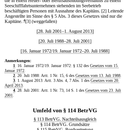
die in einem Heuer- oder Berufsausbildungsverhältnis zu einem
Seeschifffahrtsunternehmen stehenden im Seebetrieb
beschäftigten Personen mit Ausnahme des Kapitäns.
[2] Leitende
Angestellte im Sinne des § 5 Abs. 3 dieses Gesetzes sind nur die
Kapitäne.
4
[3] (weggefallen)
[28. Juli 2001–1. August 2013]
[20. Juli 1988–28. Juli 2001]
[16. Januar 1972/19. Januar 1972–20. Juli 1988]
Anmerkungen:
1
. 16. Januar 1972/19. Januar 1972: § 132 des
Gesetzes vom 15.
Januar 1972
.
2
. 20. Juli 1988: Artt. 1 Nr. 15, 6 des
Gesetzes vom 13. Juli 1988
.
3
. 1. August 2013: Artt. 3 Abs. 4, 7 Abs. 1 des
Gesetzes vom 20.
April 2013
.
4
. 28. Juli 2001: Artt. 1 Nr. 73, 14 S. 1 des
Gesetzes vom 23. Juli
2001
.
Umfeld von § 114 BetrVG
§ 113 BetrVG. Nachteilsausgleich
§ 114 BetrVG. Grundsätze
§ 115 BetrVG. Bordvertretung