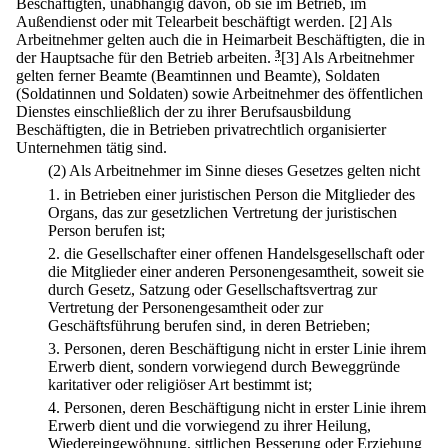
Beschäftigten, unabhängig davon, ob sie im Betrieb, im
Außendienst oder mit Telearbeit beschäftigt werden.
[2] Als
Arbeitnehmer gelten auch die in Heimarbeit Beschäftigten, die in
der Hauptsache für den Betrieb arbeiten.
3
[3] Als Arbeitnehmer
gelten ferner Beamte (Beamtinnen und Beamte), Soldaten
(Soldatinnen und Soldaten) sowie Arbeitnehmer des öffentlichen
Dienstes einschließlich der zu ihrer Berufsausbildung
Beschäftigten, die in Betrieben privatrechtlich organisierter
Unternehmen tätig sind.
(2) Als Arbeitnehmer im Sinne dieses Gesetzes gelten nicht
1.
in Betrieben einer juristischen Person die Mitglieder des
Organs, das zur gesetzlichen Vertretung der juristischen
Person berufen ist;
2.
die Gesellschafter einer offenen Handelsgesellschaft oder
die Mitglieder einer anderen Personengesamtheit, soweit sie
durch Gesetz, Satzung oder Gesellschaftsvertrag zur
Vertretung der Personengesamtheit oder zur
Geschäftsführung berufen sind, in deren Betrieben;
3.
Personen, deren Beschäftigung nicht in erster Linie ihrem
Erwerb dient, sondern vorwiegend durch Beweggründe
karitativer oder religiöser Art bestimmt ist;
4.
Personen, deren Beschäftigung nicht in erster Linie ihrem
Erwerb dient und die vorwiegend zu ihrer Heilung,
Wiedereingewöhnung, sittlichen Besserung oder Erziehung