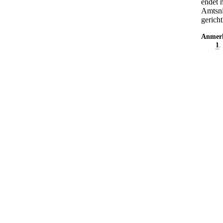
endet 
Amtsni
gerich
Anmer
1
.