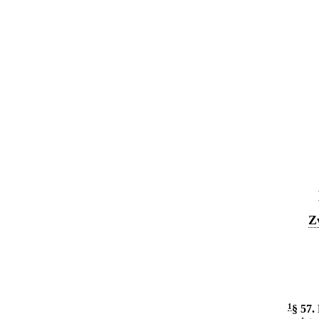
Z
1
§ 57
.