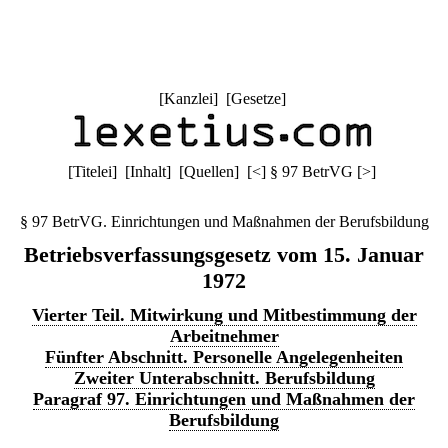
[
Kanzlei
] [
Gesetze
]
[
Titelei
] [
Inhalt
] [
Quellen
]
[
<
]
§ 97 BetrVG
[
>
]
§ 97 BetrVG. Einrichtungen und Maßnahmen der Berufsbildung
Betriebsverfassungsgesetz vom 15. Januar
1972
Vierter Teil. Mitwirkung und Mitbestimmung der
Arbeitnehmer
Fünfter Abschnitt. Personelle Angelegenheiten
Zweiter Unterabschnitt. Berufsbildung
Paragraf 97. Einrichtungen und Maßnahmen der
Berufsbildung