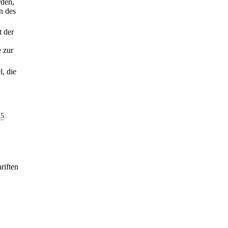
rden,
on des
t der
e zur
l, die
25
.
riften