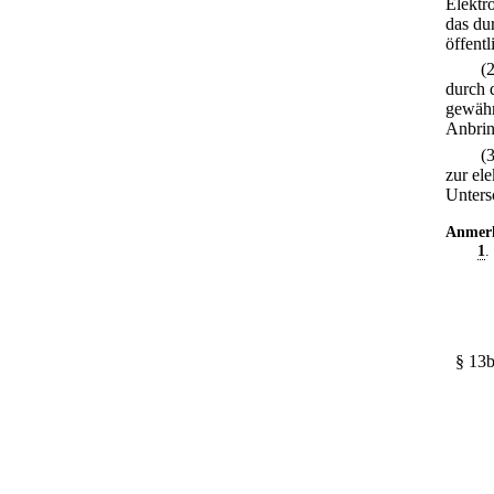
Elektro
das dur
öffentl
(
durch 
gewähr
Anbring
(
zur el
Unters
Anmer
1
.
§ 13b