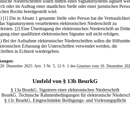
nische Niederschriften sollen mittels eines Signatursystems signiert we
ch oder im Auftrag einer staatlichen Stelle oder einer juristischen Pers
ichen Rechts bereitgestellt wird.
2)
[1] Die in Absatz 1 genannte Stelle oder Person hat die Vertraulichkei
das Signatursystem verarbeiteten elektronischen Niederschrift zu
leisten.
[2] Eine Übertragung der elektronischen Niederschrift an Dritt
ung einer qualifiziert elektronischen Signatur soll nicht erfolgen.
3) Bei der Aufnahme elektronischer Niederschriften sollen die Hilfsmitte
ektronischen Erfassung der Unterschriften verwendet werden, die
chriften in Echtzeit wiedergeben.
kungen:
 29. Dezember 2025: Artt. 3 Nr. 5, 12 S. 1 des
Gesetzes vom 10. Dezember 20
Umfeld von § 13b BeurkG
§ 13a BeurkG. Signieren einer elektronischen Niederschrift
 BeurkG. Technische Rahmenbedingungen für elektronische Niedersch
§ 13c BeurkG. Eingeschränkte Beifügungs- und Vorlesungspflicht