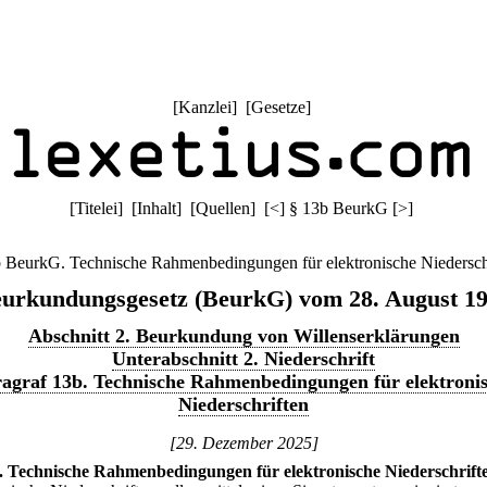
[
Kanzlei
] [
Gesetze
]
[
Titelei
] [
Inhalt
] [
Quellen
]
[
<
]
§ 13b BeurkG
[
>
]
 BeurkG. Technische Rahmenbedingungen für elektronische Niedersch
urkundungsgesetz (BeurkG) vom 28. August 1
Abschnitt 2. Beurkundung von Willenserklärungen
Unterabschnitt 2. Niederschrift
agraf 13b. Technische Rahmenbedingungen für elektroni
Niederschriften
[29. Dezember 2025]
.
Technische Rahmenbedingungen für elektronische Niederschrift