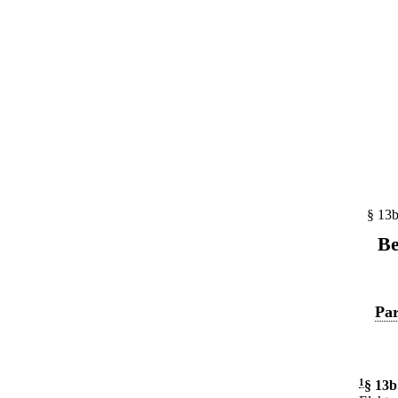
§ 13b
Be
Par
1
§ 13b