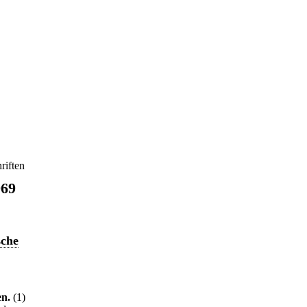
riften
969
sche
en.
(1)