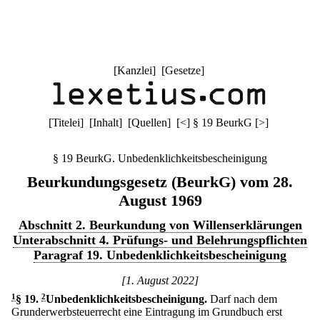
[
Kanzlei
] [
Gesetze
]
[
Titelei
] [
Inhalt
] [
Quellen
]
[
<
]
§ 19 BeurkG
[
>
]
§ 19 BeurkG. Unbedenklichkeitsbescheinigung
Beurkundungsgesetz (BeurkG) vom 28.
August 1969
Abschnitt 2. Beurkundung von Willenserklärungen
Unterabschnitt 4. Prüfungs- und Belehrungspflichten
Paragraf 19. Unbedenklichkeitsbescheinigung
[1. August 2022]
1
§ 19
.
2
Unbedenklichkeitsbescheinigung.
Darf nach dem
Grunderwerbsteuerrecht eine Eintragung im Grundbuch erst