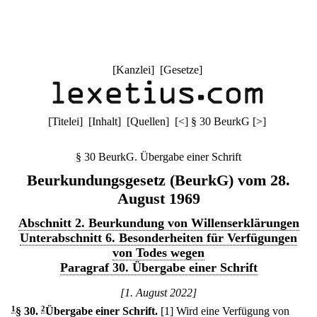
[
Kanzlei
] [
Gesetze
]
[
Titelei
] [
Inhalt
] [
Quellen
]
[
<
]
§ 30 BeurkG
[
>
]
§ 30 BeurkG. Übergabe einer Schrift
Beurkundungsgesetz (BeurkG) vom 28.
August 1969
Abschnitt 2. Beurkundung von Willenserklärungen
Unterabschnitt 6. Besonderheiten für Verfügungen
von Todes wegen
Paragraf 30. Übergabe einer Schrift
[1. August 2022]
1
§ 30
.
2
Übergabe einer Schrift.
[1] Wird eine Verfügung von