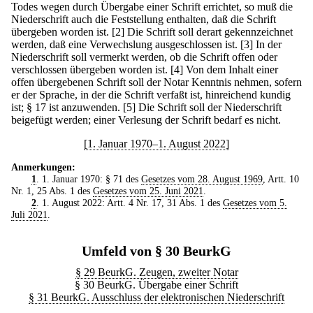
Todes wegen durch Übergabe einer Schrift errichtet, so muß die
Niederschrift auch die Feststellung enthalten, daß die Schrift
übergeben worden ist.
[2] Die Schrift soll derart gekennzeichnet
werden, daß eine Verwechslung ausgeschlossen ist.
[3] In der
Niederschrift soll vermerkt werden, ob die Schrift offen oder
verschlossen übergeben worden ist.
[4] Von dem Inhalt einer
offen übergebenen Schrift soll der Notar Kenntnis nehmen, sofern
er der Sprache, in der die Schrift verfaßt ist, hinreichend kundig
ist; § 17 ist anzuwenden.
[5] Die Schrift soll der Niederschrift
beigefügt werden; einer Verlesung der Schrift bedarf es nicht.
[1. Januar 1970–1. August 2022]
Anmerkungen:
1
. 1. Januar 1970: § 71 des
Gesetzes vom 28. August 1969
, Artt. 10
Nr. 1, 25 Abs. 1 des
Gesetzes vom 25. Juni 2021
.
2
. 1. August 2022: Artt. 4 Nr. 17, 31 Abs. 1 des
Gesetzes vom 5.
Juli 2021
.
Umfeld von § 30 BeurkG
§ 29 BeurkG. Zeugen, zweiter Notar
§ 30 BeurkG. Übergabe einer Schrift
§ 31 BeurkG. Ausschluss der elektronischen Niederschrift