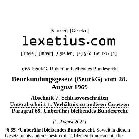
[
Kanzlei
] [
Gesetze
]
[
Titelei
] [
Inhalt
] [
Quellen
]
[
<
]
§ 65 BeurkG
[
>
]
§ 65 BeurkG. Unberührt bleibendes Bundesrecht
Beurkundungsgesetz (BeurkG) vom 28.
August 1969
Abschnitt 7. Schlussvorschriften
Unterabschnitt 1. Verhältnis zu anderen Gesetzen
Paragraf 65. Unberührt bleibendes Bundesrecht
[1. August 2022]
1
§ 65
.
2
Unberührt bleibendes Bundesrecht.
Soweit in diesem
Gesetz nichts anderes bestimmt ist, bleiben bundesrechtliche