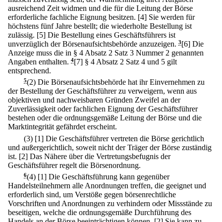
ausreichend Zeit widmen und die für die Leitung der Börse
erforderliche fachliche Eignung besitzen.
[4] Sie werden für
höchstens fünf Jahre bestellt; die wiederholte Bestellung ist
zulässig.
[5] Die Bestellung eines Geschäftsführers ist
unverzüglich der Börsenaufsichtsbehörde anzuzeigen.
3
[6] Die
Anzeige muss die in § 4 Absatz 2 Satz 3 Nummer 2 genannten
Angaben enthalten.
4
[7] § 4 Absatz 2 Satz 4 und 5 gilt
entsprechend.
5
(2) Die Börsenaufsichtsbehörde hat ihr Einvernehmen zu
der Bestellung der Geschäftsführer zu verweigern, wenn aus
objektiven und nachweisbaren Gründen Zweifel an der
Zuverlässigkeit oder fachlichen Eignung der Geschäftsführer
bestehen oder die ordnungsgemäße Leitung der Börse und die
Marktintegrität gefährdet erscheint.
(3)
[1] Die Geschäftsführer vertreten die Börse gerichtlich
und außergerichtlich, soweit nicht der Träger der Börse zuständig
ist.
[2] Das Nähere über die Vertretungsbefugnis der
Geschäftsführer regelt die Börsenordnung.
6
(4)
[1] Die Geschäftsführung kann gegenüber
Handelsteilnehmern alle Anordnungen treffen, die geeignet und
erforderlich sind, um Verstöße gegen börsenrechtliche
Vorschriften und Anordnungen zu verhindern oder Missstände zu
beseitigen, welche die ordnungsgemäße Durchführung des
Handels an der Börse beeinträchtigen können.
[2] Sie kann zu