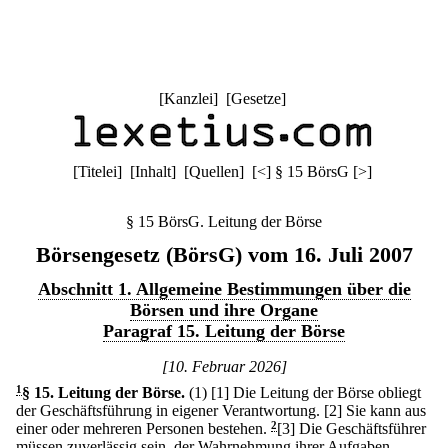
[
Kanzlei
] [
Gesetze
]
[
Titelei
] [
Inhalt
] [
Quellen
]
[
<
]
§ 15 BörsG
[
>
]
§ 15 BörsG. Leitung der Börse
Börsengesetz (BörsG) vom 16. Juli 2007
Abschnitt 1. Allgemeine Bestimmungen über die
Börsen und ihre Organe
Paragraf 15. Leitung der Börse
[10. Februar 2026]
1
§ 15
.
Leitung der Börse.
(1)
[1] Die Leitung der Börse obliegt
der Geschäftsführung in eigener Verantwortung.
[2] Sie kann aus
einer oder mehreren Personen bestehen.
2
[3] Die Geschäftsführer
müssen zuverlässig sein, der Wahrnehmung ihrer Aufgaben