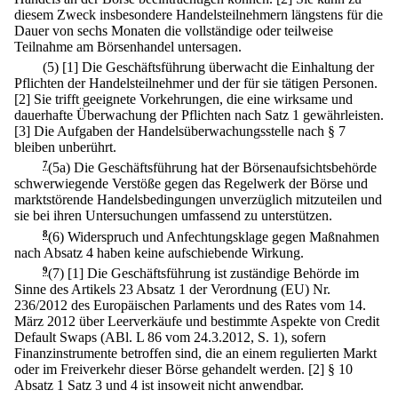
diesem Zweck insbesondere Handelsteilnehmern längstens für die
Dauer von sechs Monaten die vollständige oder teilweise
Teilnahme am Börsenhandel untersagen.
(5)
[1] Die Geschäftsführung überwacht die Einhaltung der
Pflichten der Handelsteilnehmer und der für sie tätigen Personen.
[2] Sie trifft geeignete Vorkehrungen, die eine wirksame und
dauerhafte Überwachung der Pflichten nach Satz 1 gewährleisten.
[3] Die Aufgaben der Handelsüberwachungsstelle nach § 7
bleiben unberührt.
7
(5a) Die Geschäftsführung hat der Börsenaufsichtsbehörde
schwerwiegende Verstöße gegen das Regelwerk der Börse und
marktstörende Handelsbedingungen unverzüglich mitzuteilen und
sie bei ihren Untersuchungen umfassend zu unterstützen.
8
(6) Widerspruch und Anfechtungsklage gegen Maßnahmen
nach Absatz 4 haben keine aufschiebende Wirkung.
9
(7)
[1] Die Geschäftsführung ist zuständige Behörde im
Sinne des Artikels 23 Absatz 1 der Verordnung (EU) Nr.
236/2012 des Europäischen Parlaments und des Rates vom 14.
März 2012 über Leerverkäufe und bestimmte Aspekte von Credit
Default Swaps (ABl. L 86 vom 24.3.2012, S. 1), sofern
Finanzinstrumente betroffen sind, die an einem regulierten Markt
oder im Freiverkehr dieser Börse gehandelt werden.
[2] § 10
Absatz 1 Satz 3 und 4 ist insoweit nicht anwendbar.