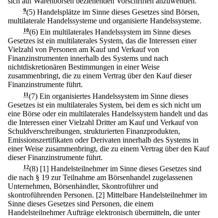
sich auf Warenbörsen beziehenden Vorschriften anzuwenden.
9
(5) Handelsplätze im Sinne dieses Gesetzes sind Börsen,
multilaterale Handelssysteme und organisierte Handelssysteme.
10
(6) Ein multilaterales Handelssystem im Sinne dieses
Gesetzes ist ein multilaterales System, das die Interessen einer
Vielzahl von Personen am Kauf und Verkauf von
Finanzinstrumenten innerhalb des Systems und nach
nichtdiskretionären Bestimmungen in einer Weise
zusammenbringt, die zu einem Vertrag über den Kauf dieser
Finanzinstrumente führt.
11
(7) Ein organisiertes Handelssystem im Sinne dieses
Gesetzes ist ein multilaterales System, bei dem es sich nicht um
eine Börse oder ein multilaterales Handelssystem handelt und das
die Interessen einer Vielzahl Dritter am Kauf und Verkauf von
Schuldverschreibungen, strukturierten Finanzprodukten,
Emissionszertifikaten oder Derivaten innerhalb des Systems in
einer Weise zusammenbringt, die zu einem Vertrag über den Kauf
dieser Finanzinstrumente führt.
12
(8)
[1] Handelsteilnehmer im Sinne dieses Gesetzes sind
die nach § 19 zur Teilnahme am Börsenhandel zugelassenen
Unternehmen, Börsenhändler, Skontroführer und
skontroführenden Personen.
[2] Mittelbare Handelsteilnehmer im
Sinne dieses Gesetzes sind Personen, die einem
Handelsteilnehmer Aufträge elektronisch übermitteln, die unter