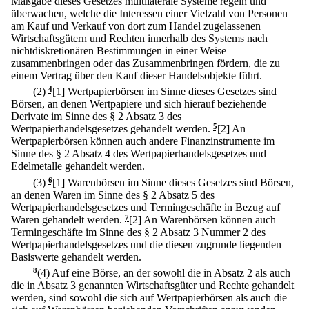
Maßgabe dieses Gesetzes multilaterale Systeme regeln und
überwachen, welche die Interessen einer Vielzahl von Personen
am Kauf und Verkauf von dort zum Handel zugelassenen
Wirtschaftsgütern und Rechten innerhalb des Systems nach
nichtdiskretionären Bestimmungen in einer Weise
zusammenbringen oder das Zusammenbringen fördern, die zu
einem Vertrag über den Kauf dieser Handelsobjekte führt.
(2)
4
[1] Wertpapierbörsen im Sinne dieses Gesetzes sind
Börsen, an denen Wertpapiere und sich hierauf beziehende
Derivate im Sinne des § 2 Absatz 3 des
Wertpapierhandelsgesetzes gehandelt werden.
5
[2] An
Wertpapierbörsen können auch andere Finanzinstrumente im
Sinne des § 2 Absatz 4 des Wertpapierhandelsgesetzes und
Edelmetalle gehandelt werden.
(3)
6
[1] Warenbörsen im Sinne dieses Gesetzes sind Börsen,
an denen Waren im Sinne des § 2 Absatz 5 des
Wertpapierhandelsgesetzes und Termingeschäfte in Bezug auf
Waren gehandelt werden.
7
[2] An Warenbörsen können auch
Termingeschäfte im Sinne des § 2 Absatz 3 Nummer 2 des
Wertpapierhandelsgesetzes und die diesen zugrunde liegenden
Basiswerte gehandelt werden.
8
(4) Auf eine Börse, an der sowohl die in Absatz 2 als auch
die in Absatz 3 genannten Wirtschaftsgüter und Rechte gehandelt
werden, sind sowohl die sich auf Wertpapierbörsen als auch die