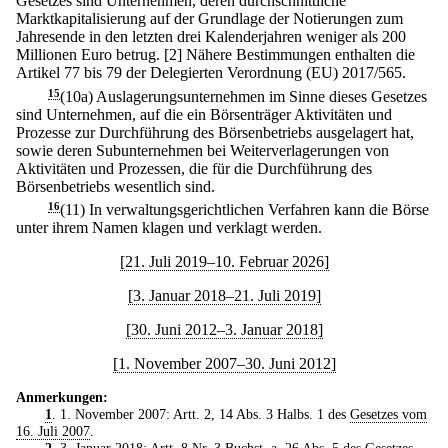
Gesetzes sind Unternehmen, deren durchschnittliche
Marktkapitalisierung auf der Grundlage der Notierungen zum
Jahresende in den letzten drei Kalenderjahren weniger als 200
Millionen Euro betrug.
[2] Nähere Bestimmungen enthalten die
Artikel 77 bis 79 der Delegierten Verordnung (EU) 2017/565.
15
(10a) Auslagerungsunternehmen im Sinne dieses Gesetzes
sind Unternehmen, auf die ein Börsenträger Aktivitäten und
Prozesse zur Durchführung des Börsenbetriebs ausgelagert hat,
sowie deren Subunternehmen bei Weiterverlagerungen von
Aktivitäten und Prozessen, die für die Durchführung des
Börsenbetriebs wesentlich sind.
16
(11) In verwaltungsgerichtlichen Verfahren kann die Börse
unter ihrem Namen klagen und verklagt werden.
[21. Juli 2019–10. Februar 2026]
[3. Januar 2018–21. Juli 2019]
[30. Juni 2012–3. Januar 2018]
[1. November 2007–30. Juni 2012]
Anmerkungen:
1
. 1. November 2007: Artt. 2, 14 Abs. 3 Halbs. 1 des
Gesetzes vom
16. Juli 2007
.
2
. 3. Januar 2018: Artt. 8 Nr. 3 Buchst. a, 26 Abs. 5 des
Gesetzes