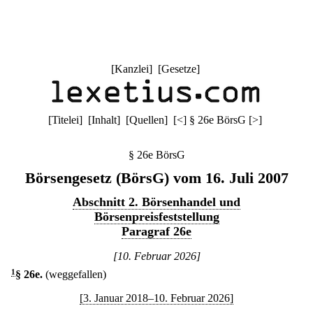
[
Kanzlei
] [
Gesetze
]
[
Titelei
] [
Inhalt
] [
Quellen
]
[
<
]
§ 26e BörsG
[
>
]
§ 26e BörsG
Börsengesetz (BörsG) vom 16. Juli 2007
Abschnitt 2. Börsenhandel und
Börsenpreisfeststellung
Paragraf 26e
[10. Februar 2026]
1
§ 26e
.
(weggefallen)
[3. Januar 2018–10. Februar 2026]