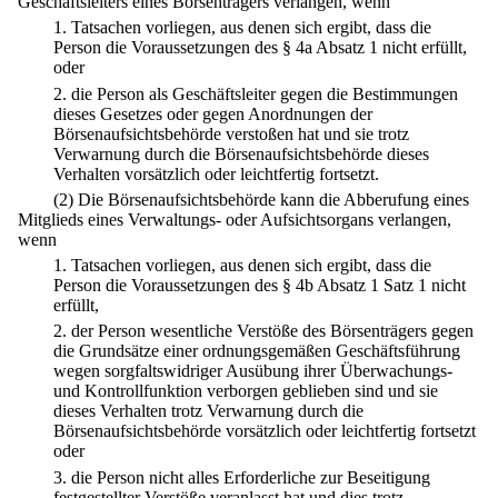
Geschäftsleiters eines Börsenträgers verlangen, wenn
1.
Tatsachen vorliegen, aus denen sich ergibt, dass die
Person die Voraussetzungen des § 4a Absatz 1 nicht erfüllt,
oder
2.
die Person als Geschäftsleiter gegen die Bestimmungen
dieses Gesetzes oder gegen Anordnungen der
Börsenaufsichtsbehörde verstoßen hat und sie trotz
Verwarnung durch die Börsenaufsichtsbehörde dieses
Verhalten vorsätzlich oder leichtfertig fortsetzt.
(2) Die Börsenaufsichtsbehörde kann die Abberufung eines
Mitglieds eines Verwaltungs- oder Aufsichtsorgans verlangen,
wenn
1.
Tatsachen vorliegen, aus denen sich ergibt, dass die
Person die Voraussetzungen des § 4b Absatz 1 Satz 1 nicht
erfüllt,
2.
der Person wesentliche Verstöße des Börsenträgers gegen
die Grundsätze einer ordnungsgemäßen Geschäftsführung
wegen sorgfaltswidriger Ausübung ihrer Überwachungs-
und Kontrollfunktion verborgen geblieben sind und sie
dieses Verhalten trotz Verwarnung durch die
Börsenaufsichtsbehörde vorsätzlich oder leichtfertig fortsetzt
oder
3.
die Person nicht alles Erforderliche zur Beseitigung
festgestellter Verstöße veranlasst hat und dies trotz