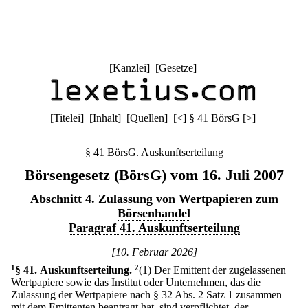
[
Kanzlei
] [
Gesetze
]
[
Titelei
] [
Inhalt
] [
Quellen
]
[
<
]
§ 41 BörsG
[
>
]
§ 41 BörsG. Auskunftserteilung
Börsengesetz (BörsG) vom 16. Juli 2007
Abschnitt 4. Zulassung von Wertpapieren zum
Börsenhandel
Paragraf 41. Auskunftserteilung
[10. Februar 2026]
1
§ 41
.
Auskunftserteilung.
2
(1) Der Emittent der zugelassenen
Wertpapiere sowie das Institut oder Unternehmen, das die
Zulassung der Wertpapiere nach § 32 Abs. 2 Satz 1 zusammen
mit dem Emittenten beantragt hat, sind verpflichtet, der