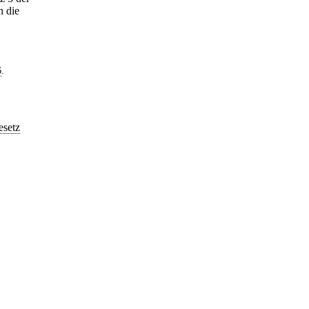
n die
6
.
esetz