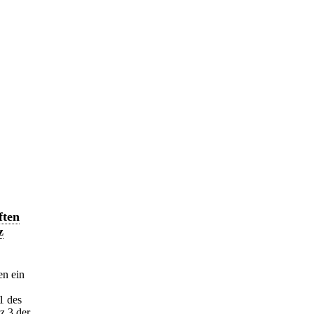
ften
z
en ein
1 des
z 3 der