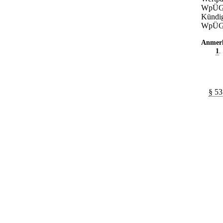
WpÜG-
Kündig
WpÜGA
Anmer
1
.
§ 53