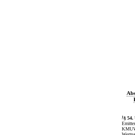
Abs
1
§ 54
.
Emitte
KMUWac
Wertpa