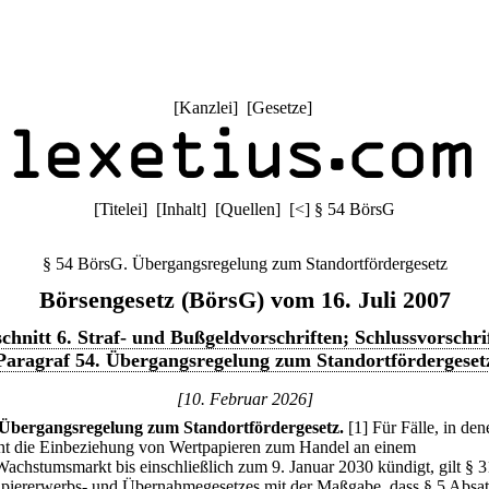
[
Kanzlei
] [
Gesetze
]
[
Titelei
] [
Inhalt
] [
Quellen
]
[
<
]
§ 54 BörsG
§ 54 BörsG. Übergangsregelung zum Standortfördergesetz
Börsengesetz (BörsG) vom 16. Juli 2007
chnitt 6. Straf- und Bußgeldvorschriften; Schlussvorschri
Paragraf 54. Übergangsregelung zum Standortfördergeset
[10. Februar 2026]
Übergangsregelung zum Standortfördergesetz.
[1] Für Fälle, in den
nt die Einbeziehung von Wertpapieren zum Handel an einem
hstumsmarkt bis einschließlich zum 9. Januar 2030 kündigt, gilt § 3
piererwerbs- und Übernahmegesetzes mit der Maßgabe, dass § 5 Absat