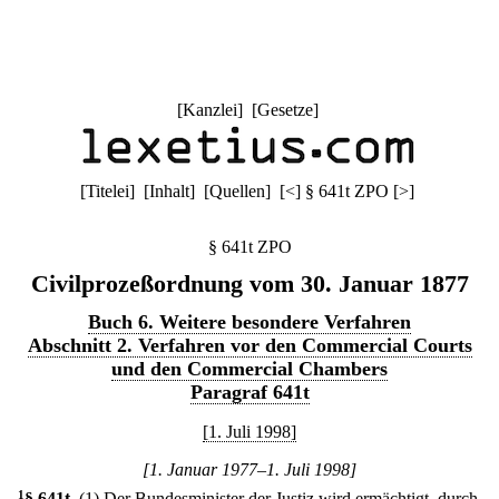
[
Kanzlei
] [
Gesetze
]
[
Titelei
] [
Inhalt
] [
Quellen
]
[
<
]
§ 641t ZPO
[
>
]
§ 641t ZPO
Civilprozeßordnung vom 30. Januar 1877
Buch 6. Weitere besondere Verfahren
Abschnitt 2. Verfahren vor den Commercial Courts
und den Commercial Chambers
Paragraf 641t
[1. Juli 1998]
[1. Januar 1977–1. Juli 1998]
1
§ 641t
.
(1) Der Bundesminister der Justiz wird ermächtigt, durch