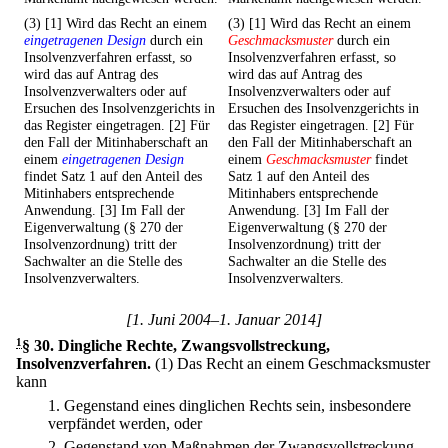
(3) [1] Wird das Recht an einem
(3) [1] Wird das Recht an einem
eingetragenen Design
durch ein
Geschmacksmuster
durch ein
Insolvenzverfahren erfasst, so
Insolvenzverfahren erfasst, so
wird das auf Antrag des
wird das auf Antrag des
Insolvenzverwalters oder auf
Insolvenzverwalters oder auf
Ersuchen des Insolvenzgerichts in
Ersuchen des Insolvenzgerichts in
das Register eingetragen. [2] Für
das Register eingetragen. [2] Für
den Fall der Mitinhaberschaft an
den Fall der Mitinhaberschaft an
einem
eingetragenen Design
einem
Geschmacksmuster
findet
findet Satz 1 auf den Anteil des
Satz 1 auf den Anteil des
Mitinhabers entsprechende
Mitinhabers entsprechende
Anwendung. [3] Im Fall der
Anwendung. [3] Im Fall der
Eigenverwaltung (§ 270 der
Eigenverwaltung (§ 270 der
Insolvenzordnung) tritt der
Insolvenzordnung) tritt der
Sachwalter an die Stelle des
Sachwalter an die Stelle des
Insolvenzverwalters.
Insolvenzverwalters.
[1. Juni 2004–1. Januar 2014]
1
§ 30
.
Dingliche Rechte, Zwangsvollstreckung,
Insolvenzverfahren.
(1) Das Recht an einem Geschmacksmuster
kann
1.
Gegenstand eines dinglichen Rechts sein, insbesondere
verpfändet werden, oder
2.
Gegenstand von Maßnahmen der Zwangsvollstreckung