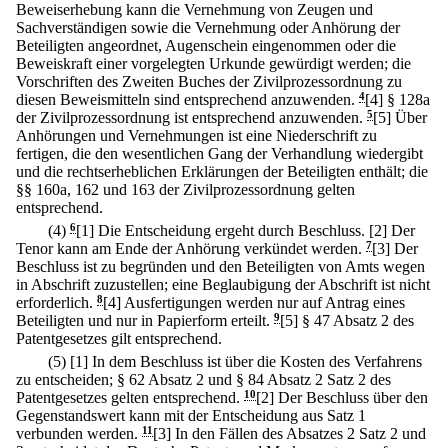
Beweiserhebung kann die Vernehmung von Zeugen und
Sachverständigen sowie die Vernehmung oder Anhörung der
Beteiligten angeordnet, Augenschein eingenommen oder die
Beweiskraft einer vorgelegten Urkunde gewürdigt werden; die
Vorschriften des Zweiten Buches der Zivilprozessordnung zu
diesen Beweismitteln sind entsprechend anzuwenden.
4
[4] § 128a
der Zivilprozessordnung ist entsprechend anzuwenden.
5
[5] Über
Anhörungen und Vernehmungen ist eine Niederschrift zu
fertigen, die den wesentlichen Gang der Verhandlung wiedergibt
und die rechtserheblichen Erklärungen der Beteiligten enthält; die
§§ 160a, 162 und 163 der Zivilprozessordnung gelten
entsprechend.
(4)
6
[1] Die Entscheidung ergeht durch Beschluss.
[2] Der
Tenor kann am Ende der Anhörung verkündet werden.
7
[3] Der
Beschluss ist zu begründen und den Beteiligten von Amts wegen
in Abschrift zuzustellen; eine Beglaubigung der Abschrift ist nicht
erforderlich.
8
[4] Ausfertigungen werden nur auf Antrag eines
Beteiligten und nur in Papierform erteilt.
9
[5] § 47 Absatz 2 des
Patentgesetzes gilt entsprechend.
(5)
[1] In dem Beschluss ist über die Kosten des Verfahrens
zu entscheiden; § 62 Absatz 2 und § 84 Absatz 2 Satz 2 des
Patentgesetzes gelten entsprechend.
10
[2] Der Beschluss über den
Gegenstandswert kann mit der Entscheidung aus Satz 1
verbunden werden.
11
[3] In den Fällen des Absatzes 2 Satz 2 und