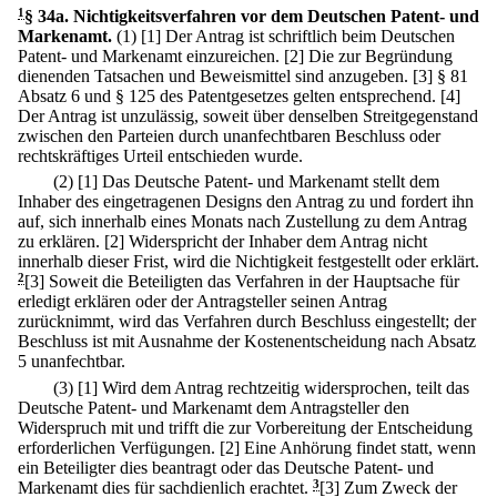
1
§ 34a
.
Nichtigkeitsverfahren vor dem Deutschen Patent- und
Markenamt.
(1)
[1] Der Antrag ist schriftlich beim Deutschen
Patent- und Markenamt einzureichen.
[2] Die zur Begründung
dienenden Tatsachen und Beweismittel sind anzugeben.
[3] § 81
Absatz 6 und § 125 des Patentgesetzes gelten entsprechend.
[4]
Der Antrag ist unzulässig, soweit über denselben Streitgegenstand
zwischen den Parteien durch unanfechtbaren Beschluss oder
rechtskräftiges Urteil entschieden wurde.
(2)
[1] Das Deutsche Patent- und Markenamt stellt dem
Inhaber des eingetragenen Designs den Antrag zu und fordert ihn
auf, sich innerhalb eines Monats nach Zustellung zu dem Antrag
zu erklären.
[2] Widerspricht der Inhaber dem Antrag nicht
innerhalb dieser Frist, wird die Nichtigkeit festgestellt oder erklärt.
2
[3] Soweit die Beteiligten das Verfahren in der Hauptsache für
erledigt erklären oder der Antragsteller seinen Antrag
zurücknimmt, wird das Verfahren durch Beschluss eingestellt; der
Beschluss ist mit Ausnahme der Kostenentscheidung nach Absatz
5 unanfechtbar.
(3)
[1] Wird dem Antrag rechtzeitig widersprochen, teilt das
Deutsche Patent- und Markenamt dem Antragsteller den
Widerspruch mit und trifft die zur Vorbereitung der Entscheidung
erforderlichen Verfügungen.
[2] Eine Anhörung findet statt, wenn
ein Beteiligter dies beantragt oder das Deutsche Patent- und
Markenamt dies für sachdienlich erachtet.
3
[3] Zum Zweck der