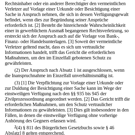
Rechtsinhaber oder ein anderer Berechtigter den vermeintlichen
Verletzer auf Vorlage einer Urkunde oder Besichtigung einer
Sache in Anspruch nehmen, die sich in dessen Verfügungsgewalt
befindet, wenn dies zur Begründung seiner Ansprüche
erforderlich ist.
[2] Besteht die hinreichende Wahrscheinlichkeit
einer in gewerblichem Ausmaß begangenen Rechtsverletzung, so
erstreckt sich der Anspruch auch auf die Vorlage von Bank-,
Finanz- oder Handelsunterlagen.
[3] Soweit der vermeintliche
Verletzer geltend macht, dass es sich um vertrauliche
Informationen handelt, trifft das Gericht die erforderlichen
Maßnahmen, um den im Einzelfall gebotenen Schutz zu
gewährleisten.
(2) Der Anspruch nach Absatz 1 ist ausgeschlossen, wenn
die Inanspruchnahme im Einzelfall unverhältnismäßig ist.
(3)
[1] Die Verpflichtung zur Vorlage einer Urkunde oder
zur Duldung der Besichtigung einer Sache kann im Wege der
einstweiligen Verfügung nach den §§ 935 bis 945 der
Zivilprozessordnung angeordnet werden.
[2] Das Gericht trifft die
erforderlichen Maßnahmen, um den Schutz vertraulicher
Informationen zu gewährleisten.
[3] Dies gilt insbesondere in den
Fällen, in denen die einstweilige Verfügung ohne vorherige
Anhörung des Gegners erlassen wird.
2
(4) § 811 des Bürgerlichen Gesetzbuchs sowie § 46
Abs[atz] 8 gelten entsprechend.