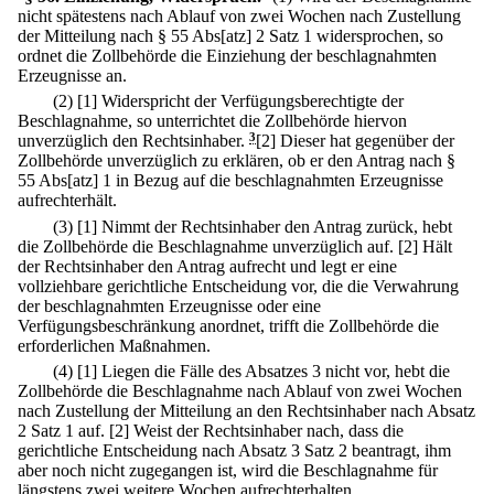
nicht spätestens nach Ablauf von zwei Wochen nach Zustellung
der Mitteilung nach § 55 Abs[atz] 2 Satz 1 widersprochen, so
ordnet die Zollbehörde die Einziehung der beschlagnahmten
Erzeugnisse an.
(2)
[1] Widerspricht der Verfügungsberechtigte der
Beschlagnahme, so unterrichtet die Zollbehörde hiervon
unverzüglich den Rechtsinhaber.
3
[2] Dieser hat gegenüber der
Zollbehörde unverzüglich zu erklären, ob er den Antrag nach §
55 Abs[atz] 1 in Bezug auf die beschlagnahmten Erzeugnisse
aufrechterhält.
(3)
[1] Nimmt der Rechtsinhaber den Antrag zurück, hebt
die Zollbehörde die Beschlagnahme unverzüglich auf.
[2] Hält
der Rechtsinhaber den Antrag aufrecht und legt er eine
vollziehbare gerichtliche Entscheidung vor, die die Verwahrung
der beschlagnahmten Erzeugnisse oder eine
Verfügungsbeschränkung anordnet, trifft die Zollbehörde die
erforderlichen Maßnahmen.
(4)
[1] Liegen die Fälle des Absatzes 3 nicht vor, hebt die
Zollbehörde die Beschlagnahme nach Ablauf von zwei Wochen
nach Zustellung der Mitteilung an den Rechtsinhaber nach Absatz
2 Satz 1 auf.
[2] Weist der Rechtsinhaber nach, dass die
gerichtliche Entscheidung nach Absatz 3 Satz 2 beantragt, ihm
aber noch nicht zugegangen ist, wird die Beschlagnahme für
längstens zwei weitere Wochen aufrechterhalten.