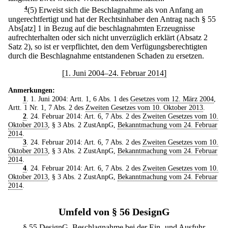
4
(5) Erweist sich die Beschlagnahme als von Anfang an
ungerechtfertigt und hat der Rechtsinhaber den Antrag nach § 55
Abs[atz] 1 in Bezug auf die beschlagnahmten Erzeugnisse
aufrechterhalten oder sich nicht unverzüglich erklärt (Absatz 2
Satz 2), so ist er verpflichtet, den dem Verfügungsberechtigten
durch die Beschlagnahme entstandenen Schaden zu ersetzen.
[1. Juni 2004–24. Februar 2014]
Anmerkungen:
1
. 1. Juni 2004: Artt. 1, 6 Abs. 1 des
Gesetzes vom 12. März 2004
,
Artt. 1 Nr. 1, 7 Abs. 2 des
Zweiten Gesetzes vom 10. Oktober 2013
.
2
. 24. Februar 2014: Art. 6, 7 Abs. 2 des
Zweiten Gesetzes vom 10.
Oktober 2013
, § 3 Abs. 2 ZustAnpG,
Bekanntmachung vom 24. Februar
2014
.
3
. 24. Februar 2014: Art. 6, 7 Abs. 2 des
Zweiten Gesetzes vom 10.
Oktober 2013
, § 3 Abs. 2 ZustAnpG,
Bekanntmachung vom 24. Februar
2014
.
4
. 24. Februar 2014: Art. 6, 7 Abs. 2 des
Zweiten Gesetzes vom 10.
Oktober 2013
, § 3 Abs. 2 ZustAnpG,
Bekanntmachung vom 24. Februar
2014
.
Umfeld von § 56 DesignG
§ 55 DesignG. Beschlagnahme bei der Ein- und Ausfuhr