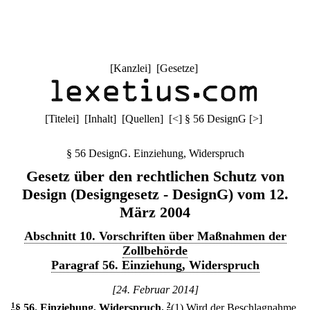
[
Kanzlei
] [
Gesetze
]
[
Titelei
] [
Inhalt
] [
Quellen
]
[
<
]
§ 56 DesignG
[
>
]
§ 56 DesignG. Einziehung, Widerspruch
Gesetz über den rechtlichen Schutz von
Design (Designgesetz - DesignG) vom 12.
März 2004
Abschnitt 10. Vorschriften über Maßnahmen der
Zollbehörde
Paragraf 56. Einziehung, Widerspruch
[24. Februar 2014]
1
§ 56
.
Einziehung, Widerspruch.
2
(1) Wird der Beschlagnahme