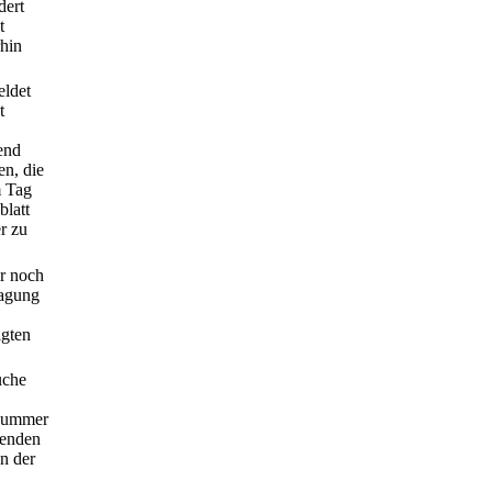
dert
t
rhin
eldet
t
end
en, die
m Tag
blatt
r zu
er noch
ragung
igten
uche
snummer
tenden
n der