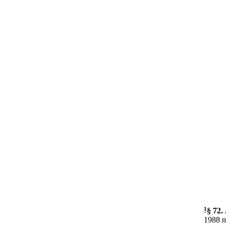
1
§ 72
.
1988 n