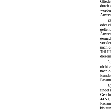
Gliede
durch 
worden
Anwen
(
oder e
gelten
Anwen
gemach
vor de
nach d
Teil I
diesem
5
nicht 
nach d
Bundes
Fassun
6
findet
Geschm
442-1,
Fassun
bis zum