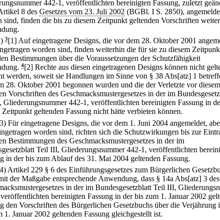
rungsnummer 442-1, veröffentlichten bereinigten Fassung, zuletzt geän
Artikel 8 des
Gesetzes vom 23. Juli 2002
(BGBl. I S. 2850), angemelde
 sind, finden die bis zu diesem Zeitpunkt geltenden Vorschriften weite
dung.
2)
3
[1] Auf eingetragene Designs, die vor dem 28. Oktober 2001 angem
ingetragen worden sind, finden weiterhin die für sie zu diesem Zeitpunk
den Bestimmungen über die Voraussetzungen der Schutzfähigkeit
dung.
4
[2] Rechte aus diesen eingetragenen Designs können nicht gelt
t werden, soweit sie Handlungen im Sinne von § 38 Abs[atz] 1 betreff
m 28. Oktober 2001 begonnen wurden und die der Verletzte vor diese
en Vorschriften des Geschmacksmustergesetzes in der im Bundesgesetz
II, Gliederungsnummer 442-1, veröffentlichten bereinigten Fassung in de
 Zeitpunkt geltenden Fassung nicht hätte verbieten können.
(3) Für eingetragene Designs, die vor dem 1. Juni 2004 angemeldet, ab
eingetragen worden sind, richten sich die Schutzwirkungen bis zur Eint
en Bestimmungen des Geschmacksmustergesetzes in der im
gesetzblatt Teil III, Gliederungsnummer 442-1, veröffentlichten berein
g in der bis zum Ablauf des 31. Mai 2004 geltenden Fassung.
(4) Artikel 229 § 6 des Einführungsgesetzes zum Bürgerlichen Gesetzb
 mit der Maßgabe entsprechende Anwendung, dass § 14a Abs[atz] 3 des
acksmustergesetzes in der im Bundesgesetzblatt Teil III, Gliederung
 veröffentlichten bereinigten Fassung in der bis zum 1. Januar 2002 gel
g den Vorschriften des Bürgerlichen Gesetzbuchs über die Verjährung i
 1. Januar 2002 geltenden Fassung gleichgestellt ist.