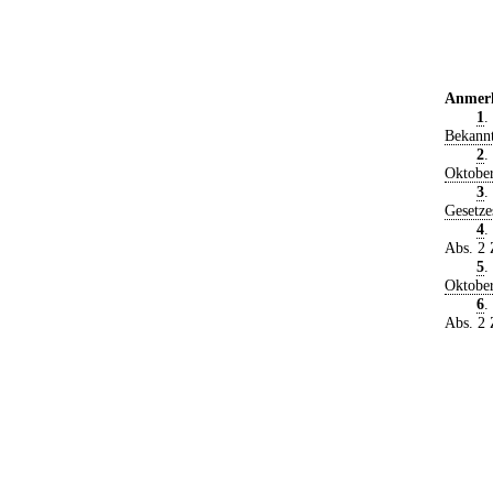
Anmer
1
.
Bekann
2
.
Oktobe
3
.
Gesetze
4
.
Abs. 2
5
.
Oktobe
6
.
Abs. 2