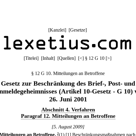
[
Kanzlei
] [
Gesetze
]
[
Titelei
] [
Inhalt
] [
Quellen
]
[
<
]
§ 12 G 10
[
>
]
§ 12 G 10. Mitteilungen an Betroffene
Gesetz zur Beschränkung des Brief-, Post- und
nmeldegeheimnisses (Artikel 10-Gesetz - G 10)
26. Juni 2001
Abschnitt 4. Verfahren
Paragraf 12. Mitteilungen an Betroffene
[5. August 2009]
Mitteilungen an Betroffene.
2
(1)
[1] Beschränkungsmaßnahmen nach