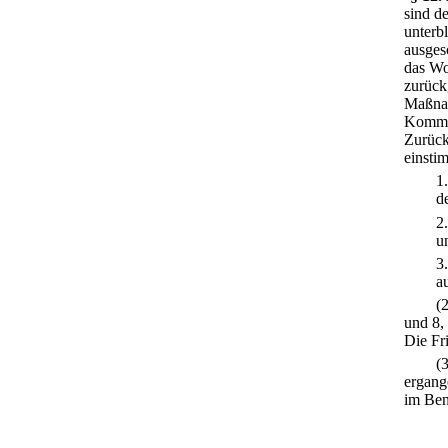
sind d
unterb
ausges
das Wo
zurück
Maßnah
Kommi
Zurück
einstim
1
d
2
u
3
a
(
und 8,
Die Fr
(
ergange
im Ben