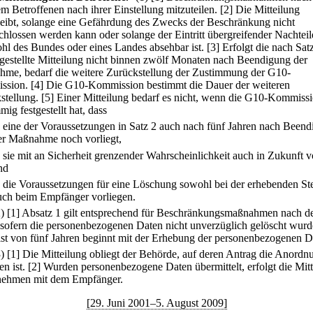
em Betroffenen nach ihrer Einstellung mitzuteilen.
[2] Die Mitteilung
leibt, solange eine Gefährdung des Zwecks der Beschränkung nicht
chlossen werden kann oder solange der Eintritt übergreifender Nachteil
hl des Bundes oder eines Landes absehbar ist.
[3] Erfolgt die nach Sat
gestellte Mitteilung nicht binnen zwölf Monaten nach Beendigung der
me, bedarf die weitere Zurückstellung der Zustimmung der G10-
ssion.
[4] Die G10-Kommission bestimmt die Dauer der weiteren
stellung.
[5] Einer Mitteilung bedarf es nicht, wenn die G10-Kommiss
mig festgestellt hat, dass
.
eine der Voraussetzungen in Satz 2 auch nach fünf Jahren nach Been
er Maßnahme noch vorliegt,
.
sie mit an Sicherheit grenzender Wahrscheinlichkeit auch in Zukunft vo
nd
.
die Voraussetzungen für eine Löschung sowohl bei der erhebenden Stel
uch beim Empfänger vorliegen.
2)
[1] Absatz 1 gilt entsprechend für Beschränkungsmaßnahmen nach d
 sofern die personenbezogenen Daten nicht unverzüglich gelöscht wurd
ist von fünf Jahren beginnt mit der Erhebung der personenbezogenen D
3)
[1] Die Mitteilung obliegt der Behörde, auf deren Antrag die Anordn
n ist.
[2] Wurden personenbezogene Daten übermittelt, erfolgt die Mit
ehmen mit dem Empfänger.
[29. Juni 2001–5. August 2009]