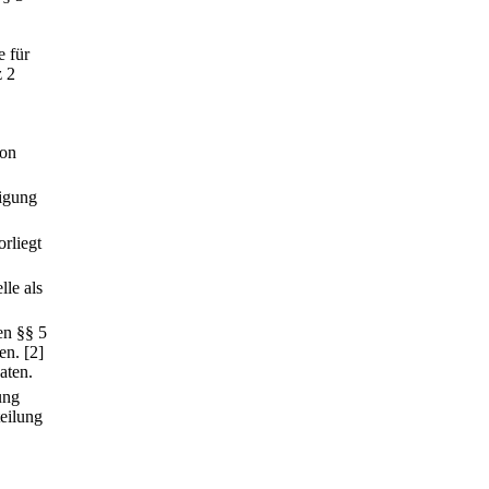
e für
z 2
ion
digung
rliegt
le als
en §§ 5
en.
[2]
aten.
ung
teilung