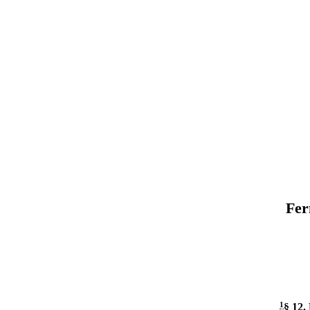
Fer
1
§ 12
.