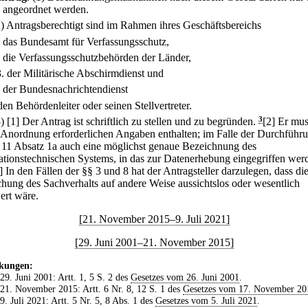
 angeordnet werden.
2) Antragsberechtigt sind im Rahmen ihres Geschäftsbereichs
.
das Bundesamt für Verfassungsschutz,
.
die Verfassungsschutzbehörden der Länder,
3.
der Militärische Abschirmdienst und
.
der Bundesnachrichtendienst
en Behördenleiter oder seinen Stellvertreter.
3)
[1] Der Antrag ist schriftlich zu stellen und zu begründen.
3
[2] Er mus
e Anordnung erforderlichen Angaben enthalten; im Falle der Durchführ
 11 Absatz 1a auch eine möglichst genaue Bezeichnung des
ationstechnischen Systems, in das zur Datenerhebung eingegriffen wer
] In den Fällen der §§ 3 und 8 hat der Antragsteller darzulegen, dass di
chung des Sachverhalts auf andere Weise aussichtslos oder wesentlich
ert wäre.
[21. November 2015–9. Juli 2021]
[29. Juni 2001–21. November 2015]
kungen:
 29. Juni 2001: Artt. 1, 5 S. 2 des
Gesetzes vom 26. Juni 2001
.
 21. November 2015: Artt. 6 Nr. 8, 12 S. 1 des
Gesetzes vom 17. November 20
 9. Juli 2021: Artt. 5 Nr. 5, 8 Abs. 1 des
Gesetzes vom 5. Juli 2021
.