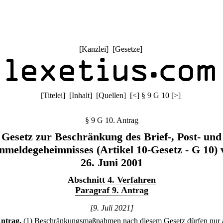
[
Kanzlei
] [
Gesetze
]
[
Titelei
] [
Inhalt
] [
Quellen
]
[
<
]
§ 9 G 10
[
>
]
§ 9 G 10. Antrag
Gesetz zur Beschränkung des Brief-, Post- und
nmeldegeheimnisses (Artikel 10-Gesetz - G 10)
26. Juni 2001
Abschnitt 4. Verfahren
Paragraf 9. Antrag
[9. Juli 2021]
ntrag.
(1) Beschränkungsmaßnahmen nach diesem Gesetz dürfen nur 