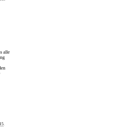
s alle
ung
den
e
15
.