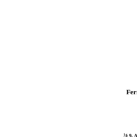
Fer
1
§ 9
.
A