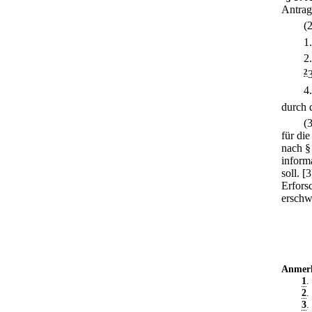
Antrag
(
1
2
2
4
durch d
(
für di
nach §
inform
soll.
[3
Erfors
erschw
Anmer
1
.
2
.
3
.