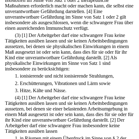
Biostoffen im Sinne von Satz 1 oder 2 therapeutische
Maßnahmen erforderlich macht oder machen kann, die selbst eine
unverantwortbare Gefährdung darstellen.
[4] Eine
unverantwortbare Gefährdung im Sinne von Satz 1 oder 2 gilt
insbesondere als ausgeschlossen, wenn die schwangere Frau über
einen ausreichenden Immunschutz verfügt.
(3)
[1] Der Arbeitgeber darf eine schwangere Frau keine
Tätigkeiten ausüben lassen und sie keinen Arbeitsbedingungen
aussetzen, bei denen sie physikalischen Einwirkungen in einem
Maß ausgesetzt ist oder sein kann, dass dies für sie oder für ihr
Kind eine unverantwortbare Gefährdung darstellt.
[2] Als
physikalische Einwirkungen im Sinne von Satz 1 sind
insbesondere zu berücksichtigen:
1.
ionisierende und nicht ionisierende Strahlungen,
2.
Erschütterungen, Vibrationen und Lärm sowie
3.
Hitze, Kälte und Nässe.
(4)
[1] Der Arbeitgeber darf eine schwangere Frau keine
Tätigkeiten ausüben lassen und sie keinen Arbeitsbedingungen
aussetzen, bei denen sie einer belastenden Arbeitsumgebung in
einem Maß ausgesetzt ist oder sein kann, dass dies für sie oder für
ihr Kind eine unverantwortbare Gefährdung darstellt.
[2] Der
Arbeitgeber darf eine schwangere Frau insbesondere keine
Tätigkeiten ausüben lassen
1.
in Räumen mit einem Überdruck im Sinne von § 2 der