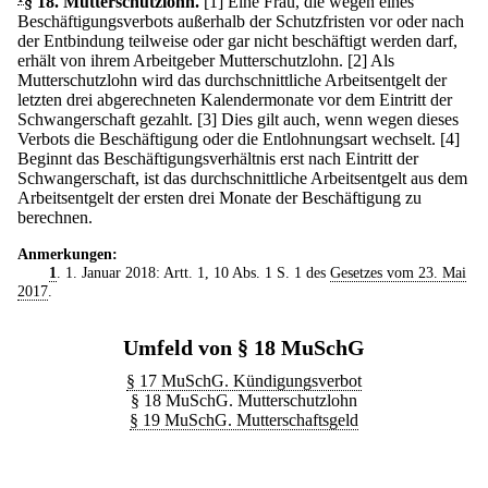
§ 18
.
Mutterschutzlohn.
[1] Eine Frau, die wegen eines
Beschäftigungsverbots außerhalb der Schutzfristen vor oder nach
der Entbindung teilweise oder gar nicht beschäftigt werden darf,
erhält von ihrem Arbeitgeber Mutterschutzlohn.
[2] Als
Mutterschutzlohn wird das durchschnittliche Arbeitsentgelt der
letzten drei abgerechneten Kalendermonate vor dem Eintritt der
Schwangerschaft gezahlt.
[3] Dies gilt auch, wenn wegen dieses
Verbots die Beschäftigung oder die Entlohnungsart wechselt.
[4]
Beginnt das Beschäftigungsverhältnis erst nach Eintritt der
Schwangerschaft, ist das durchschnittliche Arbeitsentgelt aus dem
Arbeitsentgelt der ersten drei Monate der Beschäftigung zu
berechnen.
Anmerkungen:
1
. 1. Januar 2018: Artt. 1, 10 Abs. 1 S. 1 des
Gesetzes vom 23. Mai
2017
.
Umfeld von § 18 MuSchG
§ 17 MuSchG. Kündigungsverbot
§ 18 MuSchG. Mutterschutzlohn
§ 19 MuSchG. Mutterschaftsgeld