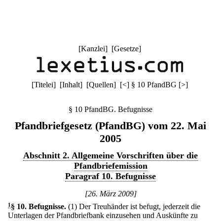
[
Kanzlei
] [
Gesetze
]
[
Titelei
] [
Inhalt
] [
Quellen
]
[
<
]
§ 10 PfandBG
[
>
]
§ 10 PfandBG. Befugnisse
Pfandbriefgesetz (PfandBG) vom 22. Mai
2005
Abschnitt 2. Allgemeine Vorschriften über die
Pfandbriefemission
Paragraf 10. Befugnisse
[26. März 2009]
1
§ 10
.
Befugnisse.
(1) Der Treuhänder ist befugt, jederzeit die
Unterlagen der Pfandbriefbank einzusehen und Auskünfte zu