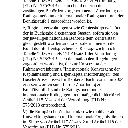
Tabelle 1 des Artikels 114 Absatz 2 der Verordnung
(EU) Nr. 575/2013 entsprechend der von den
zuständigen Behörden vorgenommenen Zuordnung des
Ratings anerkannter internationaler Ratingagenturen der
Bonitätsstufe 1 zugeordnet worden ist,
e)
Regionalverwaltungen sowie Gebietskörperschaften
der in Buchstabe d genannten Staaten, sofern sie von
der jeweiligen nationalen Behörde dem Zentralstaat
gleichgestellt worden sind oder sofern ihnen ein der
Bonitätsstufe 1 entsprechendes Risikogewicht nach
Tabelle 5 des Artikels 121 Absatz 1 der Verordnung
(EU) Nr. 575/2013 nach den nationalen Regelungen
zugeordnet worden ist, die zur Umsetzung der
Rahmenvereinbarung "Internationale Konvergenz der
Kapitalmessung und Eigenkapitalanforderungen" des
Baseler Ausschusses für Bankenaufsicht vom Juni 2004
erlassen worden sind; für die Zuordnung zur
Bonitätsstufe 1 sind die Ratings anerkannter
internationaler Ratingagenturen maßgeblich; hierfür gilt
Artikel 115 Absatz 4 der Verordnung (EU) Nr.
575/2013 entsprechend,
3
f)
die Europäische Zentralbank sowie multilaterale
Entwicklungsbanken und internationale Organisationen
im Sinne von Artikel 117 Absatz 2 und Artikel 118 der
Verordnung (EU) Nr. 575/2013,