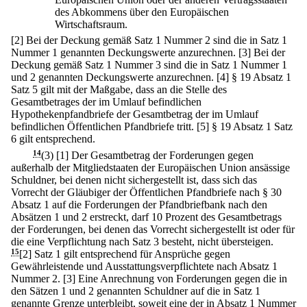
des Abkommens über den Europäischen
Wirtschaftsraum.
[2] Bei der Deckung gemäß Satz 1 Nummer 2 sind die in Satz 1
Nummer 1 genannten Deckungswerte anzurechnen.
[3] Bei der
Deckung gemäß Satz 1 Nummer 3 sind die in Satz 1 Nummer 1
und 2 genannten Deckungswerte anzurechnen.
[4] § 19 Absatz 1
Satz 5 gilt mit der Maßgabe, dass an die Stelle des
Gesamtbetrages der im Umlauf befindlichen
Hypothekenpfandbriefe der Gesamtbetrag der im Umlauf
befindlichen Öffentlichen Pfandbriefe tritt.
[5] § 19 Absatz 1 Satz
6 gilt entsprechend.
14
(3)
[1] Der Gesamtbetrag der Forderungen gegen
außerhalb der Mitgliedstaaten der Europäischen Union ansässige
Schuldner, bei denen nicht sichergestellt ist, dass sich das
Vorrecht der Gläubiger der Öffentlichen Pfandbriefe nach § 30
Absatz 1 auf die Forderungen der Pfandbriefbank nach den
Absätzen 1 und 2 erstreckt, darf 10 Prozent des Gesamtbetrags
der Forderungen, bei denen das Vorrecht sichergestellt ist oder für
die eine Verpflichtung nach Satz 3 besteht, nicht übersteigen.
15
[2] Satz 1 gilt entsprechend für Ansprüche gegen
Gewährleistende und Ausstattungsverpflichtete nach Absatz 1
Nummer 2.
[3] Eine Anrechnung von Forderungen gegen die in
den Sätzen 1 und 2 genannten Schuldner auf die in Satz 1
genannte Grenze unterbleibt, soweit eine der in Absatz 1 Nummer