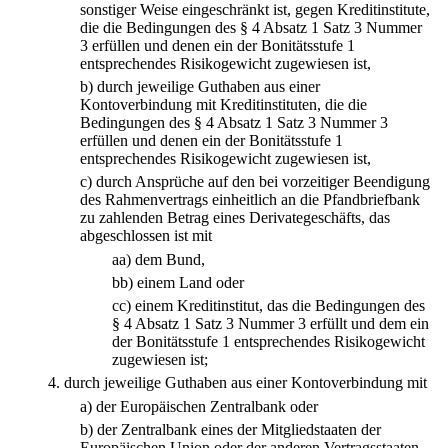
sonstiger Weise eingeschränkt ist, gegen Kreditinstitute,
die die Bedingungen des § 4 Absatz 1 Satz 3 Nummer
3 erfüllen und denen ein der Bonitätsstufe 1
entsprechendes Risikogewicht zugewiesen ist,
b)
durch jeweilige Guthaben aus einer
Kontoverbindung mit Kreditinstituten, die die
Bedingungen des § 4 Absatz 1 Satz 3 Nummer 3
erfüllen und denen ein der Bonitätsstufe 1
entsprechendes Risikogewicht zugewiesen ist,
c)
durch Ansprüche auf den bei vorzeitiger Beendigung
des Rahmenvertrags einheitlich an die Pfandbriefbank
zu zahlenden Betrag eines Derivategeschäfts, das
abgeschlossen ist mit
aa)
dem Bund,
bb)
einem Land oder
cc)
einem Kreditinstitut, das die Bedingungen des
§ 4 Absatz 1 Satz 3 Nummer 3 erfüllt und dem ein
der Bonitätsstufe 1 entsprechendes Risikogewicht
zugewiesen ist;
4.
durch jeweilige Guthaben aus einer Kontoverbindung mit
a)
der Europäischen Zentralbank oder
b)
der Zentralbank eines der Mitgliedstaaten der
Europäischen Union oder der anderen Vertragsstaaten