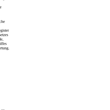
e
iche
gister
etzes
de,
iffes
rtung.