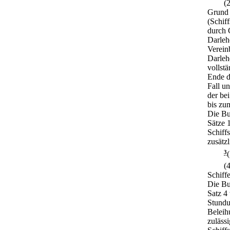
(
Grund 
(Schif
durch 
Darlehe
Verein
Darleh
vollst
Ende de
Fall u
der be
bis zu
Die Bu
Sätze 
Schiff
zusätzl
3
(
Schiffe
Die Bu
Satz 4
Stundu
Beleih
zulässi