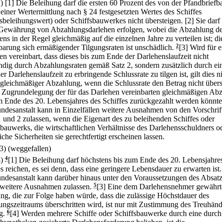
2)
[1] Die Beleihung darf die ersten 60 Prozent des von der Pfandbriefb
einer Wertermittlung nach § 24 festgesetzten Wertes des Schiffes
fsbeleihungswert) oder Schiffsbauwerkes nicht übersteigen.
[2] Sie darf
Gewährung von Abzahlungsdarlehen erfolgen, wobei die Abzahlung d
ns in der Regel gleichmäßig auf die einzelnen Jahre zu verteilen ist; di
barung sich ermäßigender Tilgungsraten ist unschädlich.
2
[3] Wird für e
en vereinbart, dass dieses bis zum Ende der Darlehenslaufzeit nicht
ändig durch Abzahlungsraten gemäß Satz 2, sondern zusätzlich durch e
r Darlehenslaufzeit zu erbringende Schlussrate zu tilgen ist, gilt dies ni
ngleichmäßiger Abzahlung, wenn die Schlussrate den Betrag nicht überst
i Zugrundelegung der für das Darlehen vereinbarten gleichmäßigen Ab
m Ende des 20. Lebensjahres des Schiffes zurückgezahlt werden könnte
ndesanstalt kann in Einzelfällen weitere Ausnahmen von den Vorschrif
1 und 2 zulassen, wenn die Eigenart des zu beleihenden Schiffes oder
sbauwerks, die wirtschaftlichen Verhältnisse des Darlehensschuldners o
iche Sicherheiten sie gerechtfertigt erscheinen lassen.
(3) (weggefallen)
4)
4
[1] Die Beleihung darf höchstens bis zum Ende des 20. Lebensjahre
s reichen, es sei denn, dass eine geringere Lebensdauer zu erwarten ist.
ndesanstalt kann darüber hinaus unter den Voraussetzungen des Absatz
 weitere Ausnahmen zulassen.
5
[3] Eine dem Darlehensnehmer gewährt
ng, die zur Folge haben würde, dass die zulässige Höchstdauer des
ungszeitraums überschritten wird, ist nur mit Zustimmung des Treuhänd
g.
6
[4] Werden mehrere Schiffe oder Schiffsbauwerke durch eine durch