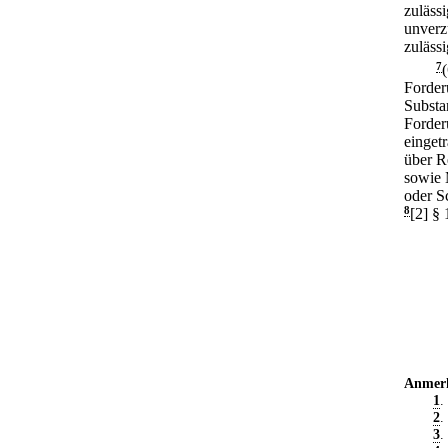
zulässi
unverz
zulässi
7
Forder
Substa
Forderu
einget
über R
sowie 
oder S
8
[2] § 
Anmer
1
.
2
.
3
.