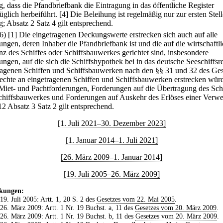
g, dass die Pfandbriefbank die Eintragung in das öffentliche Register
üglich herbeiführt.
[4] Die Beleihung ist regelmäßig nur zur ersten Stell
g; Absatz 2 Satz 4 gilt entsprechend.
(6)
[1] Die eingetragenen Deckungswerte erstrecken sich auch auf alle
ungen, deren Inhaber die Pfandbriefbank ist und die auf die wirtschaftl
nz des Schiffes oder Schiffsbauwerkes gerichtet sind, insbesondere
ngen, auf die sich die Schiffshypothek bei in das deutsche Seeschiffsre
ragenen Schiffen und Schiffsbauwerken nach den §§ 31 und 32 des Ges
echte an eingetragenen Schiffen und Schiffsbauwerken erstrecken wür
Miet- und Pachtforderungen, Forderungen auf die Übertragung des Sch
chiffsbauwerkes und Forderungen auf Auskehr des Erlöses einer Verwe
12 Absatz 3 Satz 2 gilt entsprechend.
[1. Juli 2021–30. Dezember 2023]
[1. Januar 2014–1. Juli 2021]
[26. März 2009–1. Januar 2014]
[19. Juli 2005–26. März 2009]
kungen:
 19. Juli 2005: Artt. 1, 20 S. 2 des
Gesetzes vom 22. Mai 2005
.
 26. März 2009: Artt. 1 Nr. 19 Buchst. a, 11 des
Gesetzes vom 20. März 2009
.
 26. März 2009: Artt. 1 Nr. 19 Buchst. b, 11 des
Gesetzes vom 20. März 2009
.