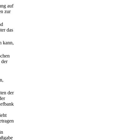
ung auf
en zur
nd
ter das
n kann,
schen
 der
n,
ten der
der
iefbank
ieht
etragen
in
Maßgabe