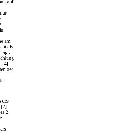
ank auf
 nur
es
e
in
ine am
cht als
eigt,
zahlung
.
[4]
ten der
der
s des
[2]
es 2
e
ers