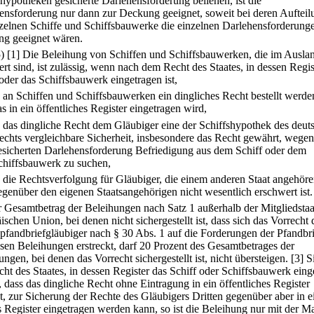
shypotheken gesicherte Darlehensforderung beliehen, ist die
ensforderung nur dann zur Deckung geeignet, soweit bei deren Aufteil
nzelnen Schiffe und Schiffsbauwerke die einzelnen Darlehensforderung
g geeignet wären.
5)
[1] Die Beleihung von Schiffen und Schiffsbauwerken, die im Ausla
iert sind, ist zulässig, wenn nach dem Recht des Staates, in dessen Regis
 oder das Schiffsbauwerk eingetragen ist,
.
an Schiffen und Schiffsbauwerken ein dingliches Recht bestellt werde
as in ein öffentliches Register eingetragen wird,
.
das dingliche Recht dem Gläubiger eine der Schiffshypothek des deut
echts vergleichbare Sicherheit, insbesondere das Recht gewährt, wegen
esicherten Darlehensforderung Befriedigung aus dem Schiff oder dem
chiffsbauwerk zu suchen,
.
die Rechtsverfolgung für Gläubiger, die einem anderen Staat angehöre
egenüber den eigenen Staatsangehörigen nicht wesentlich erschwert ist.
r Gesamtbetrag der Beleihungen nach Satz 1 außerhalb der Mitgliedstaa
schen Union, bei denen nicht sichergestellt ist, dass sich das Vorrecht 
spfandbriefgläubiger nach § 30 Abs. 1 auf die Forderungen der Pfandbr
esen Beleihungen erstreckt, darf 20 Prozent des Gesamtbetrages der
ngen, bei denen das Vorrecht sichergestellt ist, nicht übersteigen.
[3] S
cht des Staates, in dessen Register das Schiff oder Schiffsbauwerk eing
r, dass das dingliche Recht ohne Eintragung in ein öffentliches Register
ht, zur Sicherung der Rechte des Gläubigers Dritten gegenüber aber in e
s Register eingetragen werden kann, so ist die Beleihung nur mit der 