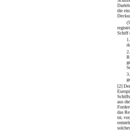
Schiff
Darleh
die ei
Deckun
(
registr
Schiff
1
d
2
R
g
S
3
g
[2] De
Europäi
Schiff
aus di
Forderu
das Re
ist, vo
entste
solche