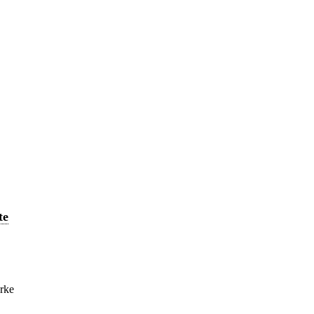
te
erke