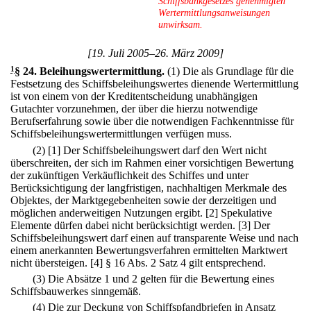
Schiffsbankgesetzes genehmigten
Wertermittlungsanweisungen
unwirksam.
[19. Juli 2005–26. März 2009]
1
§ 24
.
Beleihungswertermittlung.
(1) Die als Grundlage für die
Festsetzung des Schiffsbeleihungswertes dienende Wertermittlung
ist von einem von der Kreditentscheidung unabhängigen
Gutachter vorzunehmen, der über die hierzu notwendige
Berufserfahrung sowie über die notwendigen Fachkenntnisse für
Schiffsbeleihungswertermittlungen verfügen muss.
(2)
[1] Der Schiffsbeleihungswert darf den Wert nicht
überschreiten, der sich im Rahmen einer vorsichtigen Bewertung
der zukünftigen Verkäuflichkeit des Schiffes und unter
Berücksichtigung der langfristigen, nachhaltigen Merkmale des
Objektes, der Marktgegebenheiten sowie der derzeitigen und
möglichen anderweitigen Nutzungen ergibt.
[2] Spekulative
Elemente dürfen dabei nicht berücksichtigt werden.
[3] Der
Schiffsbeleihungswert darf einen auf transparente Weise und nach
einem anerkannten Bewertungsverfahren ermittelten Marktwert
nicht übersteigen.
[4] § 16 Abs. 2 Satz 4 gilt entsprechend.
(3) Die Absätze 1 und 2 gelten für die Bewertung eines
Schiffsbauwerkes sinngemäß.
(4) Die zur Deckung von Schiffspfandbriefen in Ansatz