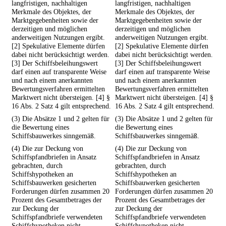
langfristigen, nachhaltigen
langfristigen, nachhaltigen
Merkmale des Objektes, der
Merkmale des Objektes, der
Marktgegebenheiten sowie der
Marktgegebenheiten sowie der
derzeitigen und möglichen
derzeitigen und möglichen
anderweitigen Nutzungen ergibt.
anderweitigen Nutzungen ergibt.
[2] Spekulative Elemente dürfen
[2] Spekulative Elemente dürfen
dabei nicht berücksichtigt werden.
dabei nicht berücksichtigt werden.
[3] Der Schiffsbeleihungswert
[3] Der Schiffsbeleihungswert
darf einen auf transparente Weise
darf einen auf transparente Weise
und nach einem anerkannten
und nach einem anerkannten
Bewertungsverfahren ermittelten
Bewertungsverfahren ermittelten
Marktwert nicht übersteigen. [4] §
Marktwert nicht übersteigen. [4] §
16 Abs. 2 Satz 4 gilt entsprechend.
16 Abs. 2 Satz 4 gilt entsprechend.
(3) Die Absätze 1 und 2 gelten für
(3) Die Absätze 1 und 2 gelten für
die Bewertung eines
die Bewertung eines
Schiffsbauwerkes sinngemäß.
Schiffsbauwerkes sinngemäß.
(4) Die zur Deckung von
(4) Die zur Deckung von
Schiffspfandbriefen in Ansatz
Schiffspfandbriefen in Ansatz
gebrachten, durch
gebrachten, durch
Schiffshypotheken an
Schiffshypotheken an
Schiffsbauwerken gesicherten
Schiffsbauwerken gesicherten
Forderungen dürfen zusammen 20
Forderungen dürfen zusammen 20
Prozent des Gesamtbetrages der
Prozent des Gesamtbetrages der
zur Deckung der
zur Deckung der
Schiffspfandbriefe verwendeten
Schiffspfandbriefe verwendeten
Schiffshypotheken nicht
Schiffshypotheken nicht