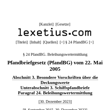
[
Kanzlei
] [
Gesetze
]
[
Titelei
] [
Inhalt
] [
Quellen
]
[
<
]
§ 24 PfandBG
[
>
]
§ 24 PfandBG. Beleihungswertermittlung
Pfandbriefgesetz (PfandBG) vom 22. Mai
2005
Abschnitt 3. Besondere Vorschriften über die
Deckungswerte
Unterabschnitt 3. Schiffspfandbriefe
Paragraf 24. Beleihungswertermittlung
[30. Dezember 2023]
[8. September 2015–30. Dezember 2023]