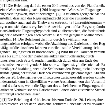
r eingetragen sind.
2)
[1] Die Beleihung darf die ersten 60 Prozent des von der Pfandbriefb
einer Wertermittlung nach § 26d festgesetzten Wertes des Flugzeuges
eugbeleihungswert) nicht übersteigen.
[2] Es ist durch geeignete Maß
ustellen, dass sich das Registerpfandrecht oder die ausländische
ughypothek auch auf die Triebwerke erstreckt.
[3] Umregistrierungen 
ugen und sich daraus ergebende Auswirkungen auf das Registerpfandr
ie ausländische Flugzeughypothek sind zu überwachen; die fortlaufend
ung der Anforderungen nach Absatz 4 ist durch geeignete Maßnahmen
ustellen.
[4] Die Beleihung darf nur durch Gewährung von
ungsdarlehen erfolgen, wobei die Abzahlung des Darlehens in der Reg
äßig auf die einzelnen Jahre zu verteilen ist; die Vereinbarung sich
gender Tilgungsraten ist unschädlich.
[5] Wird für ein Darlehen vereinb
ieses bis zum Ende der Darlehenslaufzeit nicht vollständig durch
ungsraten nach Satz 4, sondern zusätzlich durch eine am Ende der
nslaufzeit zu erbringende Schlussrate zu tilgen ist, gilt dies nicht als Fa
chmäßiger Abzahlung, wenn die Schlussrate den Betrag nicht übersteigt
grundelegung der für das Darlehen vereinbarten gleichmäßigen Abzahl
de des 20. Lebensjahres des Flugzeuges zurückgezahlt werden könnte
ndesanstalt kann in Einzelfällen weitere Ausnahmen von den Vorschrif
1 und 4 zulassen, wenn die Eigenart des zu beleihenden Flugzeuges, di
haftlichen Verhältnisse des Darlehensschuldners oder zusätzliche Sicher
echtfertigt erscheinen lassen.
3)
[1] Die Beleihung darf höchstens bis zum Ende des 20. Lebensjahres
uges reichen, es sei denn, dass eine geringere Lebensdauer zu erwarten 