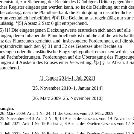
er entsteht, zur Sicherung der Rechte des Gläubigers Dritten gegenüber 
lches Register eingetragen werden kann, so ist die Beleihung nur mit de
e zulässig, dass die Pfandbriefbank die Eintragung in das öffentliche
er unverzüglich herbeiführt.
3
[4] Die Beleihung ist regelmäßig nur zur e
zulässig.
4
[5] Absatz 2 Satz 6 gilt entsprechend.
(5)
[1] Die eingetragenen Deckungswerte erstrecken sich auch auf alle
ungen, deren Inhaber die Pfandbriefbank ist und die auf die wirtschaftl
nz des Flugzeuges gerichtet sind, insbesondere Forderungen, auf die si
erpfandrecht nach den §§ 31 und 32 des Gesetzes über Rechte an
hrzeugen oder die ausländische Flugzeughypothek erstrecken würde, s
und Pachtforderungen, Forderungen auf die Übertragung des Flugzeug
ungen auf Auskehr des Erlöses einer Verwertung.
6
[2] § 12 Absatz 3 Sa
tsprechend.
[1. Januar 2014–1. Juli 2021]
[25. November 2010–1. Januar 2014]
[26. März 2009–25. November 2010]
kungen:
 26. März 2009: Artt. 1 Nr. 24, 11 des
Gesetzes vom 20. März 2009
.
 25. November 2010: Artt. 3 Nr. 9, 13 Abs. 3 des
Gesetzes vom 19. November 
 1. Juli 2021: Artt. 1 Nr. 19 Buchst. a, 8 Abs. 2 des
Zweiten Gesetzes vom 12. 
 1. Juli 2021: Artt. 1 Nr. 19 Buchst. a, 8 Abs. 2 des
Zweiten Gesetzes vom 12. 