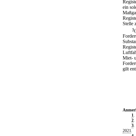
Regist
ein so
Maßgab
Regist
Stelle 
5
Forder
Substa
Regist
Luftfa
Miet- 
Forder
gilt en
Anmer
1
.
2
.
3
.
2021
.
4
.