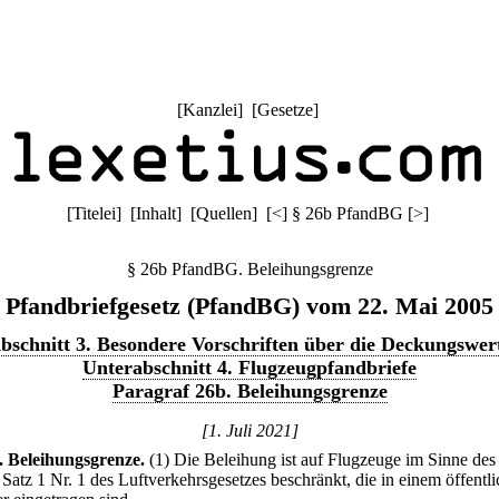
[
Kanzlei
] [
Gesetze
]
[
Titelei
] [
Inhalt
] [
Quellen
]
[
<
]
§ 26b PfandBG
[
>
]
§ 26b PfandBG. Beleihungsgrenze
Pfandbriefgesetz (PfandBG) vom 22. Mai 2005
bschnitt 3. Besondere Vorschriften über die Deckungswer
Unterabschnitt 4. Flugzeugpfandbriefe
Paragraf 26b. Beleihungsgrenze
[1. Juli 2021]
.
Beleihungsgrenze.
(1) Die Beleihung ist auf Flugzeuge im Sinne des
 Satz 1 Nr. 1 des Luftverkehrsgesetzes beschränkt, die in einem öffentl