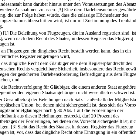
ndesanstalt kann darüber hinaus unter den Voraussetzungen des Absatz
 weitere Ausnahmen zulassen.
[3] Eine dem Darlehensnehmer gewährte
ng, die zur Folge haben würde, dass die zulässige Höchstdauer des
ungszeitraums überschritten wird, ist nur mit Zustimmung des Treuhänd
g.
4)
[1] Die Beleihung von Flugzeugen, die im Ausland registriert sind, ist
ig, wenn nach dem Recht des Staates, in dessen Register das Flugzeug
agen ist,
.
an Flugzeugen ein dingliches Recht bestellt werden kann, das in ein
ffentliches Register eingetragen wird,
.
das dingliche Recht dem Gläubiger eine dem Registerpfandrecht des
eutschen Rechts vergleichbare Sicherheit, insbesondere das Recht gewä
egen der gesicherten Darlehensforderung Befriedigung aus dem Flugz
uchen, und
.
die Rechtsverfolgung für Gläubiger, die einem anderen Staat angehöre
egenüber den eigenen Staatsangehörigen nicht wesentlich erschwert ist.
er Gesamtbetrag der Beleihungen nach Satz 1 außerhalb der Mitgliedsta
opäischen Union, bei denen nicht sichergestellt ist, dass sich das Vorre
ugpfandbriefgläubiger nach § 30 Abs. 1 auf die Forderungen der
riefbank aus diesen Beleihungen erstreckt, darf 20 Prozent des
betrages der Forderungen, bei denen das Vorrecht sichergestellt ist, nic
eigen.
[3] Sieht das Recht des Staates, in dessen Register das Flugzeug
agen ist, vor, dass das dingliche Recht ohne Eintragung in ein öffentlic