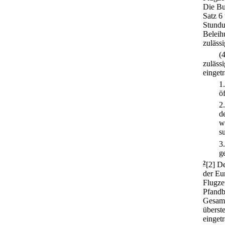
Die Bu
Satz 6
Stundu
Beleih
zulässi
(
zuläss
eingetr
1
ö
2
d
w
s
3
g
2
[2] D
der Eur
Flugze
Pfandb
Gesamt
überst
eingetr