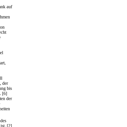
ank auf
nahmen
von
echt
e
el
art,
ll
, der
ung bis
.
[6]
ten der
e
heiten
 des
ist.
[2]