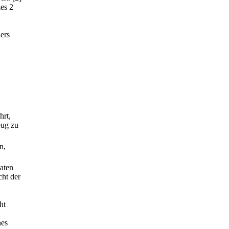
es 2
ers
hrt,
eug zu
n,
aten
cht der
ht
hes