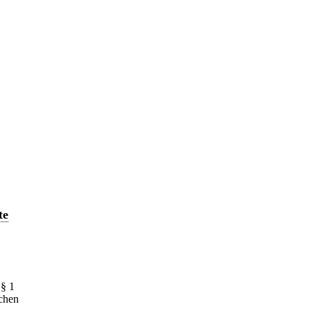
te
 § 1
ichen