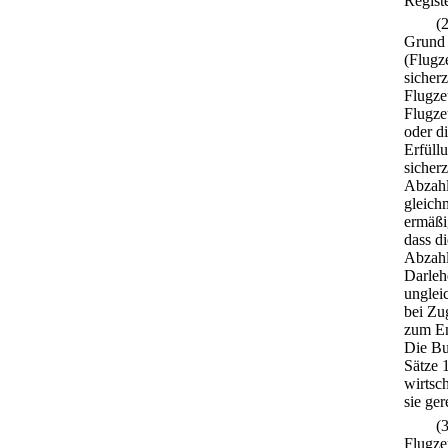
Registe
(
Grund 
(Flugz
sicherz
Flugze
Flugze
oder d
Erfüll
sicherz
Abzahl
gleichm
ermäßi
dass d
Abzahl
Darlehe
unglei
bei Zu
zum En
Die Bu
Sätze 
wirtsc
sie ger
(
Flugze