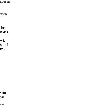
aber in
r
rsten
iche
ch das
owie
es und
tz 2
2010
.
Mai
Mai