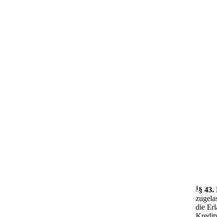
1
§ 43
.
zugela
die Erl
Kredit