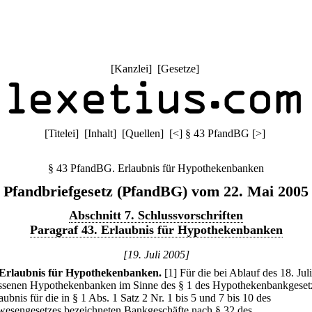
[
Kanzlei
] [
Gesetze
]
[
Titelei
] [
Inhalt
] [
Quellen
]
[
<
]
§ 43 PfandBG
[
>
]
§ 43 PfandBG. Erlaubnis für Hypothekenbanken
Pfandbriefgesetz (PfandBG) vom 22. Mai 2005
Abschnitt 7. Schlussvorschriften
Paragraf 43. Erlaubnis für Hypothekenbanken
[19. Juli 2005]
Erlaubnis für Hypothekenbanken.
[1] Für die bei Ablauf des 18. Jul
ssenen Hypothekenbanken im Sinne des § 1 des Hypothekenbankgesetz
aubnis für die in § 1 Abs. 1 Satz 2 Nr. 1 bis 5 und 7 bis 10 des
wesengesetzes bezeichneten Bankgeschäfte nach § 32 des