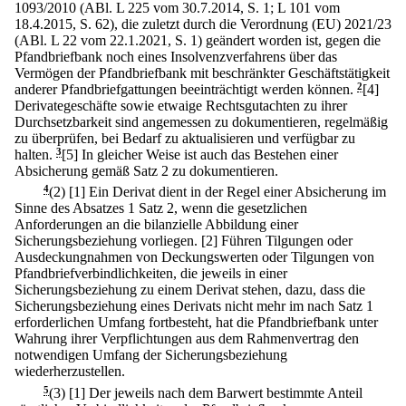
1093/2010 (ABl. L 225 vom 30.7.2014, S. 1; L 101 vom
18.4.2015, S. 62), die zuletzt durch die Verordnung (EU) 2021/23
(ABl. L 22 vom 22.1.2021, S. 1) geändert worden ist, gegen die
Pfandbriefbank noch eines Insolvenzverfahrens über das
Vermögen der Pfandbriefbank mit beschränkter Geschäftstätigkeit
anderer Pfandbriefgattungen beeinträchtigt werden können.
2
[4]
Derivategeschäfte sowie etwaige Rechtsgutachten zu ihrer
Durchsetzbarkeit sind angemessen zu dokumentieren, regelmäßig
zu überprüfen, bei Bedarf zu aktualisieren und verfügbar zu
halten.
3
[5] In gleicher Weise ist auch das Bestehen einer
Absicherung gemäß Satz 2 zu dokumentieren.
4
(2)
[1] Ein Derivat dient in der Regel einer Absicherung im
Sinne des Absatzes 1 Satz 2, wenn die gesetzlichen
Anforderungen an die bilanzielle Abbildung einer
Sicherungsbeziehung vorliegen.
[2] Führen Tilgungen oder
Ausdeckungnahmen von Deckungswerten oder Tilgungen von
Pfandbriefverbindlichkeiten, die jeweils in einer
Sicherungsbeziehung zu einem Derivat stehen, dazu, dass die
Sicherungsbeziehung eines Derivats nicht mehr im nach Satz 1
erforderlichen Umfang fortbesteht, hat die Pfandbriefbank unter
Wahrung ihrer Verpflichtungen aus dem Rahmenvertrag den
notwendigen Umfang der Sicherungsbeziehung
wiederherzustellen.
5
(3)
[1] Der jeweils nach dem Barwert bestimmte Anteil