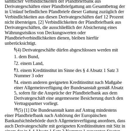
sämtlicher Verbindlichkeiten der Pfandbriefbank aus
Derivategeschäften einer Pfandbriefgattung am Gesamtbetrag der
in Umlauf befindlichen Pfandbriefe dieser Gattung zuzüglich der
Verbindlichkeiten aus diesen Derivategeschäften darf 12 Prozent
nicht übersteigen.
[2] Verbindlichkeiten der Pfandbriefbank aus
Derivategeschäften, die ausschließlich der Absicherung eines
Währungsrisikos von Deckungswerten oder
Pfandbriefverbindlichkeiten dienen, bleiben hierfür
unberücksichtigt.
6
(4) Derivategeschäfte dürfen abgeschlossen werden mit
1.
dem Bund,
7
2.
einem Land,
8
3.
einem Kreditinstitut im Sinne des § 4 Absatz 1 Satz 3
Nummer 3 oder
9
4.
einem anderen geeigneten Kreditinstitut nach Maßgabe
einer Allgemeinverfügung der Bundesanstalt gemäß Absatz
5, sofern für die Ansprüche der Pfandbriefbank aus dem
Derivategeschäft eine angemessene Besicherung durch den
Vertragspartner vorliegt.
10
(5)
[1] Die Bundesanstalt kann auf Antrag mindestens
einer Pfandbriefbank nach Anhörung der Europäischen
Bankaufsichtsbehörde durch Allgemeinverfügung anordnen, dass
auch Derivategeschäfte mit geeigneten Kreditinstituten mit Sitz in