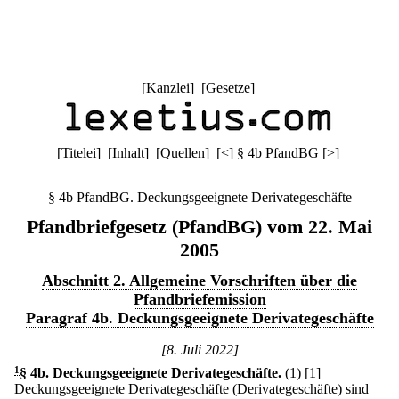
[
Kanzlei
] [
Gesetze
]
[
Titelei
] [
Inhalt
] [
Quellen
]
[
<
]
§ 4b PfandBG
[
>
]
§ 4b PfandBG. Deckungsgeeignete Derivategeschäfte
Pfandbriefgesetz (PfandBG) vom 22. Mai
2005
Abschnitt 2. Allgemeine Vorschriften über die
Pfandbriefemission
Paragraf 4b. Deckungsgeeignete Derivategeschäfte
[8. Juli 2022]
1
§ 4b
.
Deckungsgeeignete Derivategeschäfte.
(1)
[1]
Deckungsgeeignete Derivategeschäfte (Derivategeschäfte) sind