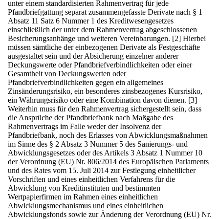
unter einem standardisierten Rahmenvertrag für jede
Pfandbriefgattung separat zusammengefasste Derivate nach § 1
Absatz 11 Satz 6 Nummer 1 des Kreditwesengesetzes
einschließlich der unter dem Rahmenvertrag abgeschlossenen
Besicherungsanhänge und weiteren Vereinbarungen.
[2] Hierbei
müssen sämtliche der einbezogenen Derivate als Festgeschäfte
ausgestaltet sein und der Absicherung einzelner anderer
Deckungswerte oder Pfandbriefverbindlichkeiten oder einer
Gesamtheit von Deckungswerten oder
Pfandbriefverbindlichkeiten gegen ein allgemeines
Zinsänderungsrisiko, ein besonderes zinsbezogenes Kursrisiko,
ein Währungsrisiko oder eine Kombination davon dienen.
[3]
Weiterhin muss für den Rahmenvertrag sichergestellt sein, dass
die Ansprüche der Pfandbriefbank nach Maßgabe des
Rahmenvertrags im Falle weder der Insolvenz der
Pfandbriefbank, noch des Erlasses von Abwicklungsmaßnahmen
im Sinne des § 2 Absatz 3 Nummer 5 des Sanierungs- und
Abwicklungsgesetzes oder des Artikels 3 Absatz 1 Nummer 10
der Verordnung (EU) Nr. 806/2014 des Europäischen Parlaments
und des Rates vom 15. Juli 2014 zur Festlegung einheitlicher
Vorschriften und eines einheitlichen Verfahrens für die
Abwicklung von Kreditinstituten und bestimmten
Wertpapierfirmen im Rahmen eines einheitlichen
Abwicklungsmechanismus und eines einheitlichen
Abwicklungsfonds sowie zur Änderung der Verordnung (EU) Nr.