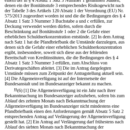
einem der in § 4 Absatz 1 Satz 3 Nummer 1 genannten Staaten,
denen ein der Bonitätsstufe 3 entsprechendes Risikogewicht nach
der Tabelle 3 des Artikels 120 Absatz 1 der Verordnung (EU) Nr.
575/2013 zugeordnet worden ist und die die Bedingungen des § 4
Absatz 1 Satz 3 Nummer 3 Buchstabe a und c erfüllen, zur
Deckung verwendet werden dürfen, sofern durch die
Beschränkung auf Bonitätsstufe 1 oder 2 die Gefahr einer
erheblichen Schuldnerkonzentration entstünde.
[2] In dem Antrag
nach Satz 1 hat die Pfandbriefbank die Umstände darzulegen, aus
denen sich die Gefahr einer erheblichen Schuldnerkonzentration
ergibt, insbesondere, soweit sich diese aus der fehlenden
Bereitschaft von Kreditinstituten, die die Bedingungen des § 4
Absatz 1 Satz 3 Nummer 3 erfüllen, zum Abschluss von
Derivategeschäften ableitet.
[3] Die im Antrag dargelegten
Umstände müssen zum Zeitpunkt der Antragstellung aktuell sein.
[4] Die Allgemeinverfügung ist auf der Internetseite der
Bundesanstalt und im Bundesanzeiger bekannt zu machen.
11
(6)
[1] Die Allgemeinverfügung ist ein Jahr nach ihrer
Bekanntmachung im Bundesanzeiger aufzuheben, sofern bis zum
Ablauf des zehnten Monats nach Bekanntmachung der
Allgemeinverfügung im Bundesanzeiger nicht mindestens eine
Pfandbriefbank einen den Anforderungen gemäß Absatz 5 Satz 2
entsprechenden Antrag auf Verlängerung der Allgemeinverfügung
gestellt hat.
[2] Ein Antrag auf Verlängerung darf frühestens nach
Ablauf des siebten Monats nach Bekanntmachung der