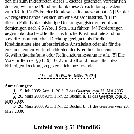
den bis zum Inkrafttreten dieses Gesetzes geltenden Vorschriften
decken, wenn die Pfandbriefbank diese Absicht bis spätestens
zum 18. Juli 2005 bei der Bundesanstalt angezeigt hat.
[2] Bei der
Anzeigefrist handelt es sich um eine Ausschlussfrist.
3
[3] In
diesem Falle ist das bisherige Deckungsregister getrennt von
demjenigen nach § 5 Abs. 1 Satz 1 zu führen.
[4] Forderungen
gegen inländische öffentlich-rechtliche Kreditinstitute sind nur
soweit zur ordentlichen Deckung geeignet, als für die
Kreditinstitute eine unbeschränkte Anstaltslast oder als für die
entsprechenden Verbindlichkeiten der Kreditinstitute eine
Gewährträgerhaftung oder Refinanzierungsgarantie gilt.
[5] Die
Vorschriften der §§ 8, 9, 10, 27 und 28 sind hinsichtlich des
bisherigen Deckungsregisters nicht anzuwenden.
[19. Juli 2005–26. März 2009]
Anmerkungen:
1
. 19. Juli 2005: Artt. 1, 20 S. 2 des
Gesetzes vom 22. Mai 2005
.
2
. 26. März 2009: Artt. 1 Nr. 33 Buchst. a, 11 des
Gesetzes vom 20.
März 2009
.
3
. 26. März 2009: Artt. 1 Nr. 33 Buchst. b, 11 des
Gesetzes vom 20.
März 2009
.
Umfeld von § 51 PfandBG