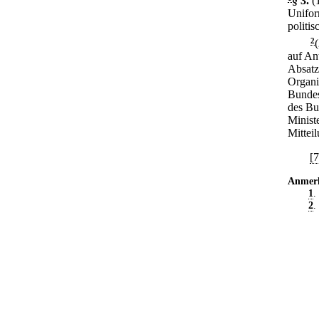
§ 3
.
(
Unifor
politi
2
auf An
Absatze
Organis
Bundes
des Bu
Minist
Mittei
[
Anmer
1
.
2
.