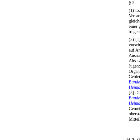
§ 3
(1) Es
Versa
gleich
einer
tragen
(2) [1
vorwi
auf An
Ausna
Absatz
Jugen
Organi
Gebiet
Bunde
Heima
[3] Di
Bunde
Heima
Gemein
oberst
Mittei
1