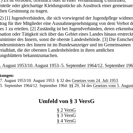
1) Es ist verboten, öffentlich oder in einer Versammlung Uniformen,
mteile oder gleichartige Kleidungsstücke als Ausdruck einer gemeinsa
schen Gesinnung zu tragen.
(2)
[1] Jugendverbänden, die sich vorwiegend der Jugendpflege widmen,
trag für ihre Mitglieder eine Ausnahmegenehmigung von dem Verbot d
s 1 zu erteilen.
[2] Zuständig ist bei Jugendverbänden, deren erkennba
ation oder Tätigkeit sich über das Gebiet eines Landes hinaus erstreckt
minister des Innern, sonst die oberste Landesbehörde.
[3] Die Entsche
ndesministers des Innern ist im Bundesanzeiger und im Gemeinsamen
erialblatt, die der obersten Landesbehörden in ihren amtlichen
lungsblättern bekanntzumachen.
7. August 1953/10. August 1953–5. September 1964/12. September 196
kungen:
 7. August 1953/10. August 1953: § 32 des
Gesetzes vom 24. Juli 1953
.
 5. September 1964/12. September 1964: §§ 29, 34 des
Gesetzes vom 5. Augus
Umfeld von § 3 VersG
§ 2 VersG
§ 3 VersG
§ 4 VersG