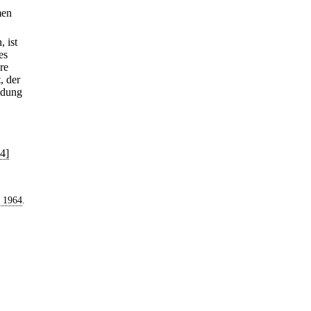
men
 ist
es
re
, der
idung
4]
t 1964
.