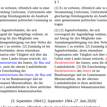
§ 3
 ist verboten, öffentlich oder in einer
(1) Es ist verboten, öffentlich oder in 
mmlung Uniformen, Uniformteile oder
Versammlung Uniformen, Uniformteil
artige Kleidungsstücke als Ausdruck
gleichartige Kleidungsstücke als Ausd
 gemeinsamen politischen Gesinnung zu
einer gemeinsamen politischen Gesinn
.
tragen.
] Jugendverbänden, die sich
(2) [1] Jugendverbänden, die sich
egend der Jugendpflege widmen, ist
vorwiegend der Jugendpflege widmen, 
trag für ihre Mitglieder eine
auf Antrag für ihre Mitglieder eine
hmegenehmigung von dem Verbot des
Ausnahmegenehmigung von dem Verbo
es 1 zu erteilen. [2] Zuständig ist bei
Absatzes 1 zu erteilen. [2] Zuständig is
dverbänden, deren erkennbare
Jugendverbänden, deren erkennbare
sation oder Tätigkeit sich über das
Organisation oder Tätigkeit sich über 
 eines Landes hinaus erstreckt,
das
Gebiet eines Landes hinaus erstreckt,
d
sministerium
des Innern,
für Bau und
Bundesminister
des Innern, sonst die o
t,
sonst die oberste Landesbehörde.
Landesbehörde. [3] Die Entscheidung 
e Entscheidung des
Bundesministers
des
Innern
ist im
sministeriums
des
Innern, für Bau und
Bundesanzeiger und im Gemeinsamen
t
ist im Bundesanzeiger und im
Ministerialblatt, die der obersten
samen Ministerialblatt, die der
Landesbehörden in ihren amtlichen
en Landesbehörden in ihren amtlichen
Mitteilungsblättern bekanntzumachen.
lungsblättern bekanntzumachen.
[5. September 1964/12. September 1964–27. Juni 2020]