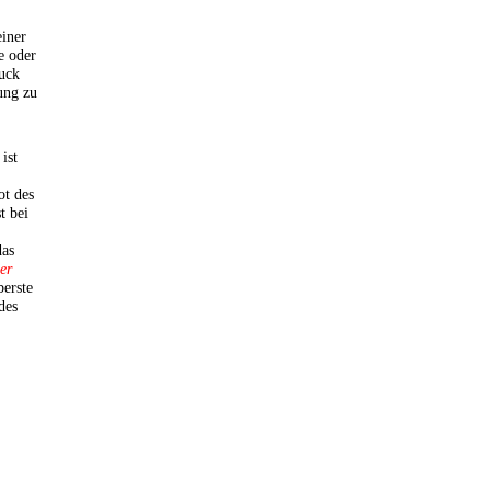
einer
e oder
ruck
ung zu
ist
t des
t bei
das
er
berste
des